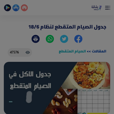
×
تمتع بأفضل تجربة صحية على الأطلاق
حساب الخطوات اليومية _ حساب السعرات _ تمارين منزلية
جدول الصيام المتقطع لنظام 18/6
المقالات
>>
الصيام المتقطع
47576
(current)
الصفحة الرئيسية
المقالات
جديد
ادوات رشاقة
(current)
من نحن
(current)
الأسئلة الشائعة