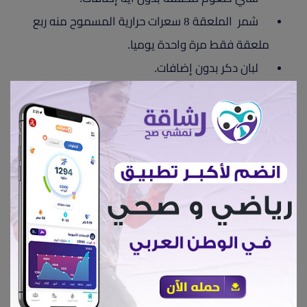
شمر الملعقة 8 سعرات حرارية المسموح منه ربع
ملعقة فقط مرة واحدة يوميا.
لبان دكر بدون إضافات.
سكر استيفيا مؤشر سكري صفر.
3- وجبات الإفطار:
يكون الإفطار من الساعة 12 ظهرًا حتي السادسة مساءًا،
ويتكون من ثلاث وجبات:
الوجبة الأولى:
الساعة ١٢ ظهرًا وتكون عبارة عن:
٢ توست أسمر
بيضة مسلوقة
ملعقتي جبنة قريش برشة زيت زيتون