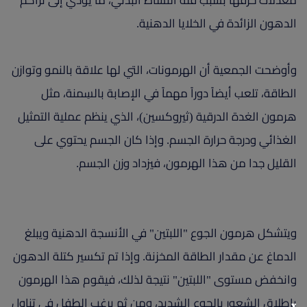
معدلات حرقها بسبب قلة النشاط البدني، ما يؤدي إلى تراكم
الدهون الزائدة في الخلايا الدهنية.
وأوضحت الجمعية أن الهرمونات، التي لها علاقة بالنمو وتوازن
الطاقة، تلعب أيضاً دوراً مهماً في الإصابة بالسِمنة، مثل
هرمون الغدة الدرقية (ثيروكسين)، الذي ينظم عملية التمثيل
الغذائي ودرجة حرارة الجسم. وإذا كان الجسم يحتوي على
القليل جدا من هذا الهرمون، فيزداد وزن الجسم.
ويتشكل هرمون الجوع "اللبتين" في الأنسجة الدهنية ويبلغ
الدماغ عن مقدار الطاقة المخزنة. وإذا تم تكسير كتلة الدهون
وانخفض مستوى "اللبتين" نتيجة لذلك، فيقوم هذا الهرمون
بإطلاق الشعور بالجوع الشديد، ومن ثم يرغب الطفل في تناول
x