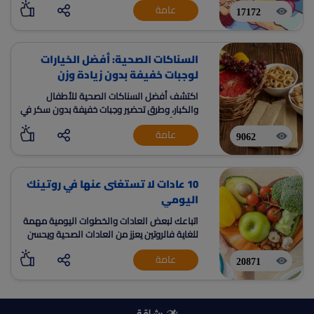
عامة
17172
السناكات الصحية: أفضل الخيارات
لوجبات خفيفة بدون زيادة وزن
اكتشف أفضل السناكات الصحية للأطفال
والكبار، وطرق تحضير وجبات خفيفة بدون سكر في
المنزل أو من السوبر ماركت، لدعم الشبع
عامة
والطاقة ونمط الحياة المتوازن.
9062
10 عادات لا تستغنى عنها في روتينك
اليومي
اتباعك لبعض العادات والخطوات اليومية مهمة
للغاية فالروتين يعزز من العادات الصحية ويحسن
من الصحة العقلية ويعزز الطاقة الذهنية والسر
عامة
وراء الصحة الجسدية والنفسية
20871