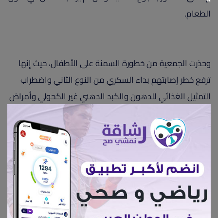
الطعام.
وحذرت الجمعية من خطورة السِمنة على الأطفال، حيث إنها
ترفع خطر إصابتهم بداء السكري من النوع الثاني واضطراب
التمثيل الغذائي للدهون والكبد الدهني غير الكحولي وأمراض
القلب والأوعية الدموية، بالإضافة إلى التأثير السلبي على
الحالة النفسية والثقة بالنفس.
ولتشخيص السِمنة لدى الطفل، يتم احتساب مؤشر كتلة
الجسم (Body Mass Index) المعروف اختصاراً بـ (BMI)، أي
تقدير نسبة الدهون في الجسم من خلال تحديد وزن الجسم