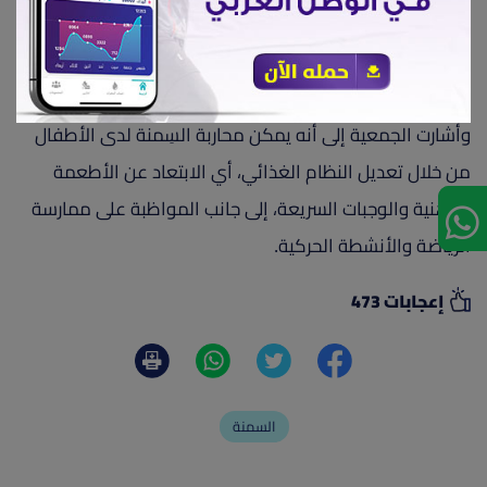
بالنسبة لحجم الجسم، مع مراعاة العمر والجنس.
وأشارت الجمعية إلى أنه يمكن محاربة السِمنة لدى الأطفال
من خلال تعديل النظام الغذائي، أي الابتعاد عن الأطعمة
الدهنية والوجبات السريعة، إلى جانب المواظبة على ممارسة
الرياضة والأنشطة الحركية.
إعجابات 473
السمنة