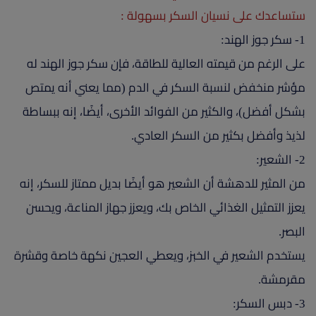
ستساعدك على نسيان السكر بسهولة :
1- سكر جوز الهند:
على الرغم من قيمته العالية للطاقة، فإن سكر جوز الهند له
مؤشر منخفض لنسبة السكر في الدم (مما يعني أنه يمتص
بشكل أفضل)، والكثير من الفوائد الأخرى، أيضًا، إنه ببساطة
لذيذ وأفضل بكثير من السكر العادي.
2- الشعير:
من المثير للدهشة أن الشعير هو أيضًا بديل ممتاز للسكر، إنه
يعزز التمثيل الغذائي الخاص بك، ويعزز جهاز المناعة، ويحسن
البصر.
يستخدم الشعير في الخبز، ويعطي العجين نكهة خاصة وقشرة
مقرمشة.
3- دبس السكر: