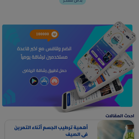
بدائل للسكر
100000
انضم وتنافس مع اكبر قاعدة
مستخدمين لرشاقة يومياً
حمل تطبيق رشاقة الرياضى
احدث المقالات
أهمية ترطيب الجسم أثناء التمرين
في الصيف