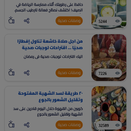
حافظ على رطوبتك أثناء ممارسة الرياضة في
الصيف! اكتشف نصائح فعالة لترطيب الجسم،
وأفضل الأطعمة والمشروبات، ووصفات
وصفات صحية
ديتوكس منعشة. تجنب الجفاف وحافظ على
5244
نشاطك مع دليلنا الشامل.
من اجل صلاة خاشعة تناول إفطارًا
صحيًا ... اقتراحات لوجبات صحية
اليك اقتراحات لوجبات صحية فى رمضان
وصفات صحية
7226
٢٠ طريقة لسد الشهية المفتوحة
وتقليل الشعور بالجوع
كوبين من القهوة خلال اليوم قادرين على سد
الشهية وتقليل الشعور بالجوع
وصفات صحية
32589