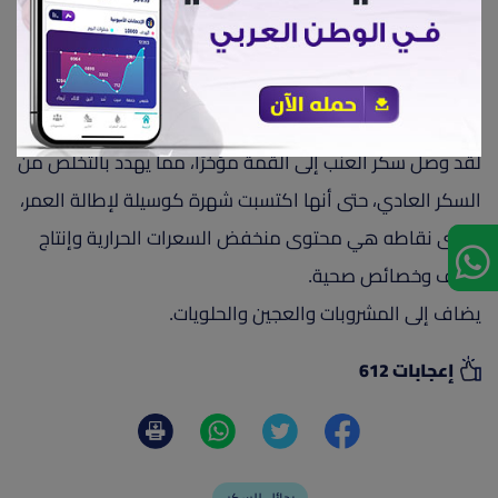
بالفوائد الصحية التي يجلبها، يحتوي أيضًا على حوالي نصف
عدد السعرات الحرارية مثل السكر الشائع.
يضاف إلى المشروبات والعجين والحلويات.
6- سكر العنب السائل:
لقد وصل سكر العنب إلى القمة مؤخرًا، مما يهدد بالتخلص من
السكر العادي، حتى أنها اكتسبت شهرة كوسيلة لإطالة العمر،
أقوى نقاطه هي محتوى منخفض السعرات الحرارية وإنتاج
نظيف وخصائص صحية.
يضاف إلى المشروبات والعجين والحلويات.
إعجابات 612