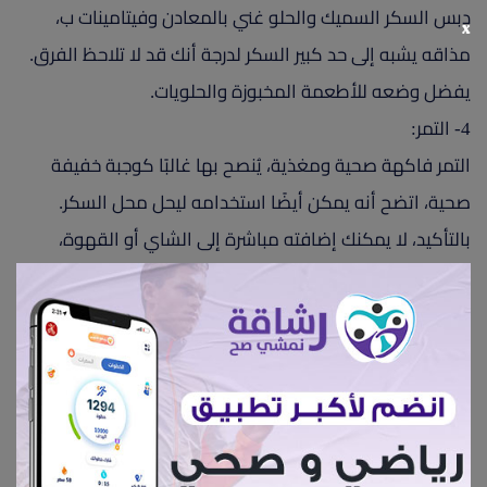
دبس السكر السميك والحلو غني بالمعادن وفيتامينات ب،
x
مذاقه يشبه إلى حد كبير السكر لدرجة أنك قد لا تلاحظ الفرق.
يفضل وضعه للأطعمة المخبوزة والحلويات.
4- التمر:
التمر فاكهة صحية ومغذية، يُنصح بها غالبًا كوجبة خفيفة
صحية، اتضح أنه يمكن أيضًا استخدامه ليحل محل السكر.
بالتأكيد، لا يمكنك إضافته مباشرة إلى الشاي أو القهوة،
ولكن يمكنك الحصول على شراب التمر وإضافته إلى أي شيء
تتخيله، هناك أيضًا معجون التمر الذي يمكن تضمينه في
وصفات الحلوى.
5- سكر الذرة:
يتم إنتاج سكر الذرة الرفيعة من عصارة الذرة الرفيعة الحلوة،
وقد تم استخدامه في الصين منذ العصور القديمة ويشتهر