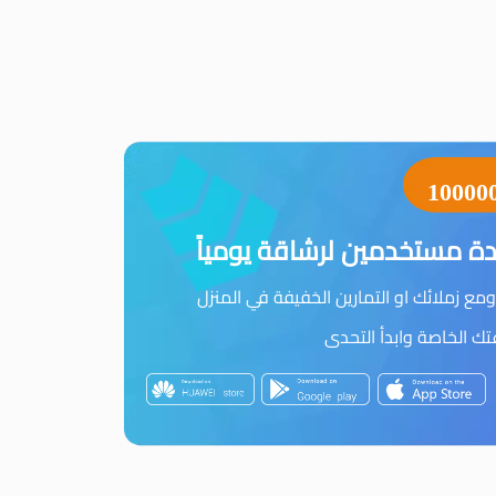
10000
ة مستخدمين لرشاقة يومياً
مع زملائك او التمارين الخفيفة في المنزل
 الخاصة وابدأ التحدى