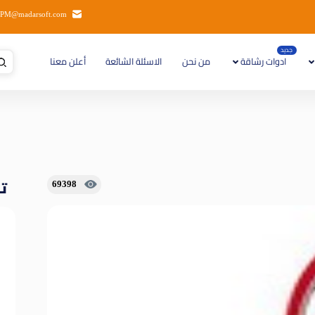
PM@madarsoft.com
جديد
ادوات رشاقة
من نحن
الاسئلة الشائعة
أعلن معنا
تا
69398