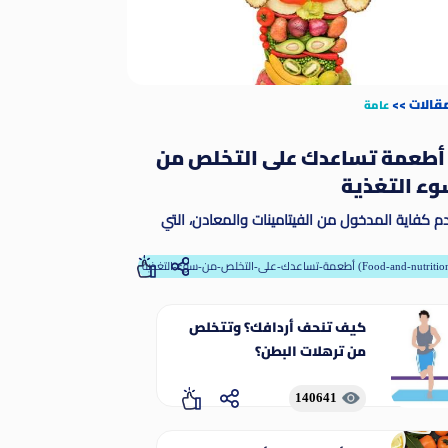
مقالات
>>
عامة
 أطعمة تساعدك على التخلص من
ء التغذية
م كفاية المدخول من الفيتامينات والمعادن، التي
طلق عليها مسمى المغذيات الدقيقة. وتمكّن
مغذيات الدقيقة الجسم من إنتاج الإنزيمات والهرمونات
-تساعدك-على-التخلص-من-سوء-التغذية (Food-and-nutrition)
رها من المواد اللازمة للنمو والنماء على نحو ملائم
كيف تنحف أردافك؟ وتتخلص
من ترهلات البطن؟
140641