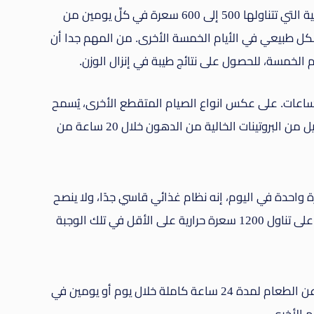
يجب ألا يتعدى مجموع السعرات الحرارية اليومية التي تتناولها 500 إلى 600 سعرة في كلِّ يومين من
كل طبيعي في الأيام الخمسة الأخرى. من المهم جدا أن
الخمسة، للحصول على نتائج طيبة في إنزال الوزن.
و الصيام 20 ساعة وتناول الطعام لمدة 4 ساعات. على عكس انواع الصيام المتقطع الأخرى، يُسمح
لك بتناول بعض الخضروات النيئة، الفاكهة وقليل من البروتينات الخالية من الدهون خلال 20 ساعة من
ل الطعام مرة واحدة في اليوم، إنه نظام غذائي قاسي جدًا، ولا ينصح
به. وفي حالة ما أردت أن تجربه فيجب أن تحرص على تناول 1200 سعرة حرارية على الأقل في تلك الوجبة
تتضمن طريقة الصيام المتقطع هذه الامتناع عن الطعام لمدة 24 ساعة كاملة خلال يوم أو يومين في