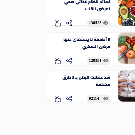
نصائح لنظام غذائي صحي
لمرضى القلب
138525
8 أطعمة لا يستغنى عنها
مرضى السكري
129391
شد عضلات البطن بـ 3 طرق
مختلفة
92114