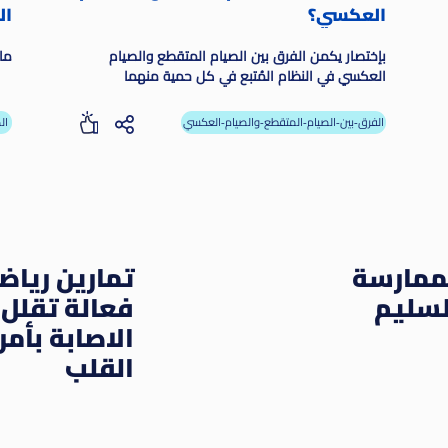
العكسي؟
ال
بإختصار يكمن الفرق بين الصيام المتقطع والصيام
ما 
العكسي في النظام المُتبع في كل حمية منهما
الفرق-بين-الصيام-المتقطع-والصيام-العكسي
ال
لممارسة
تمارين رياض
لسليم
فعالة تقلل 
الاصابة بأم
القلب