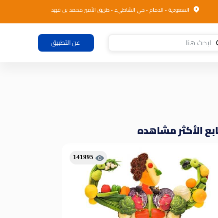
السعودية - الدمام - حي الشاطيء - طريق الأمير محمد بن فهد
عن التطبيق
بع الأكثر مشاهده
141995