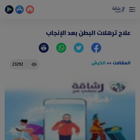
×
تمتع بأفضل تجربة صحية على الأطلاق
حساب الخطوات اليومية _ حساب السعرات _ تمارين منزلية
علاج ترهلات البطن بعد الإنجاب
المقالات
>>
الكرش
23292
(current)
الصفحة الرئيسية
المقالات
جديد
ادوات رشاقة
(current)
من نحن
(current)
الأسئلة الشائعة