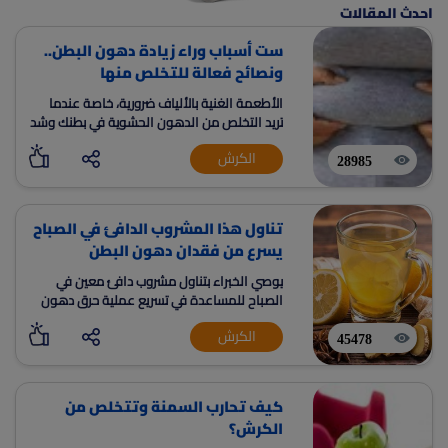
احدث المقالات
ست أسباب وراء زيادة دهون البطن..
ونصائح فعالة للتخلص منها
الأطعمة الغنية بالألياف ضرورية، خاصة عندما
تريد التخلص من الدهون الحشوية في بطنك وشد
معدتك
الكرش
28985
تناول هذا المشروب الدافئ في الصباح
يسرع من فقدان دهون البطن
يوصي الخبراء بتناول مشروب دافئ معين في
الصباح للمساعدة في تسريع عملية حرق دهون
البطن
الكرش
45478
كيف تحارب السمنة وتتخلص من
الكرش؟