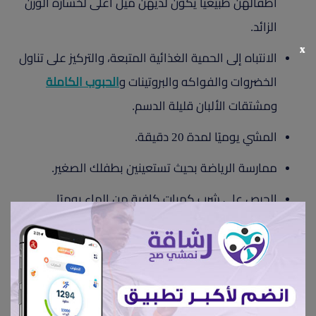
أطفالهن طبيعيًا يكون لديهن ميل أعلى لخسارة الوزن
الزائد.
x
الانتباه إلى الحمية الغذائية المتبعة، والتركيز على تناول
الخضروات والفواكه والبروتينات و
الحبوب الكاملة
ومشتقات الألبان قليلة الدسم.
المشي يوميًا لمدة 20 دقيقة.
ممارسة الرياضة بحيث تستعينين بطفلك الصغير.
الحرص على شرب كميات كافية من الماء يوميًا.
الحرص على تناول
المكملات الغذائية
الضرورية لصحة
الأم بعد الولادة.
إعجابات 688