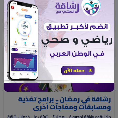
يُساعد إنتقاء الخيارات الصحية لوجبات السّحور، والتركيز على تناول
السوائل، على التَّأقلم بشكلٍ أفضل مع الصيام، وتزويد الجسم
بالطاقة اللازمة طوال فترة الصيام
أفضل-سحور-في-رمضان
15738
رشاقة في رمضان .. برامج تغذية
ومسابقات ومفاجآت أخرى
ماذا يقدم رشاقة لمحبيه في رمضان؟ ... تعرّف على خدمات رشاقة