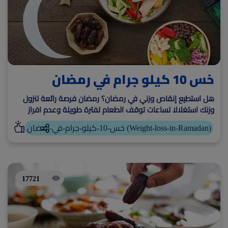
خس 10 كيلو جرام في رمضان
هل استطيع إنقاص وزني في رمضان؟ رمضان فرصة رائعة لنزول
وزنك استغلالا لساعات توقف الطعام لفترة طويلة وعدم افراز
هرمون الانسولين في نهار رمضان
خس-10-كيلو-جرام-في-رمضان (Weight-loss-in-Ramadan)
17721