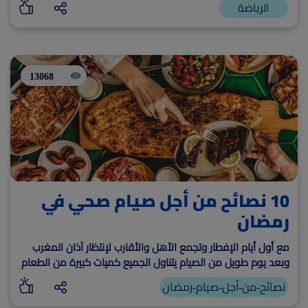
الرياضة
13068
10 نصائح من أجل صيام صحي في
رمضان
مع أول أيام الإفطار وتجمع الأهل والأقارب لإنتظار آذان المغرب
وبعد يوم طويل من الصيام يتناول الجميع كميات كبيرة من الطعام
والسكريات والوجبات مليئة الكربوهيدرات
نصائح-من-أجل-صيام-رمضان