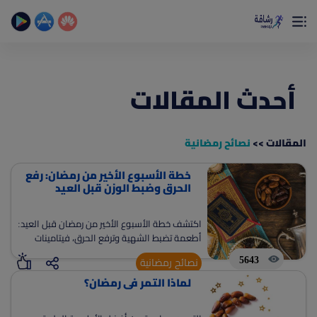
×
تمتع بأفضل تجربة صحية على الأطلاق
حساب الخطوات اليومية _ حساب السعرات _ تمارين منزلية
أحدث المقالات
المقالات >>
نصائح رمضانية
خطة الأسبوع الأخير من رمضان: رفع
(current)
الصفحة الرئيسية
الحرق وضبط الوزن قبل العيد
المقالات
اكتشف خطة الأسبوع الأخير من رمضان قبل العيد:
جديد
أطعمة تضبط الشهية وترفع الحرق، فيتامينات
ادوات رشاقة
تدعم الأيض، جدول وجبات سبعة أيام متكامل،
5643
نصائح رمضانية
ونصائح عملية لإدارة العزومات والحفاظ على وزنك
(current)
من نحن
لماذا التمر في رمضان؟
دون حرمان.
(current)
الأسئلة الشائعة