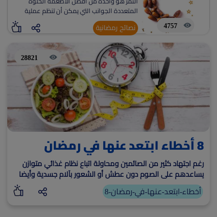
التمر هو واحدة من أفضل الأطعمة الحلوة
المتعددة الجوانب التي يمكن أن تنظم عملية
(current)
أعلن معنا
الهضم . ويمكن أن يعزز بشكل كبير من مستويات
4757
نصائح رمضانية
الطاقة ويوفر احتياجات الألياف
28821
8 أخطاء ابتعد عنها في رمضان
رغم اجتهاد كثير من الصائمين ومحاولة اتباع نظام غذائي متوازن
يساعدهم على الصوم دون عطش أو الشعور بآلام جسدية وأيضا
التقرب إلى الله في شهر العبادة
8-أخطاء-ابتعد-عنها-في-رمضان