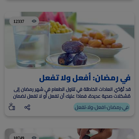
12337
في رمضان: أفعل ولا تفعل
قد تُؤدّي العادات الخاطئة في تناول الطعام في شهر رمضان إلى
مُشكلات صحية عديدة، فماذا عليك أن تفعل أو لا تفعل لضمان
الإفطار الصحي في رمضان؟
في-رمضان-افعل-ولا-تفعل
10749