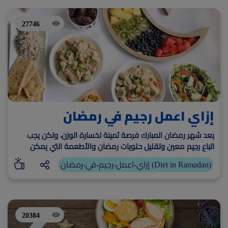
27746
إزاي اعمل رجيم في رمضان
يعد شهر رمضان المبارك فرصة ثمينة لخسارة الوزن، ولكن يجب
اتباع رجيم معين وتقليل حلويات رمضان والأطعمة التي يمكن
تناولها على وجبتي الفطور والسحور تساعد في فقدان الوزن
إزاي-اعمل-رجيم-في-رمضان (Diet in Ramadan)
20384