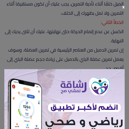
الميل خلفًا أثناء تأدية التمرين، يجب عليك أن تكون مستقيمًا أثناء
x
التمرين ولا تمل بظهرك إلى الخلف.
الخطأ الثاني:
الكسل عن عدم إتمام الحركة حتى نهايتها، عليك أن تثنى يديك إلى
النهاية.
إن تمرين الدمبل من العناصر الرئيسية في تمرين العضلة، وسوف
يعمل تمرين عضلة الباي بالدمبل على زيادة حجم عضلة الباي إلى
أقصى حد.
رابط الفيديو:
https://youtu.be/am9323zpNr8
إعجابات 240