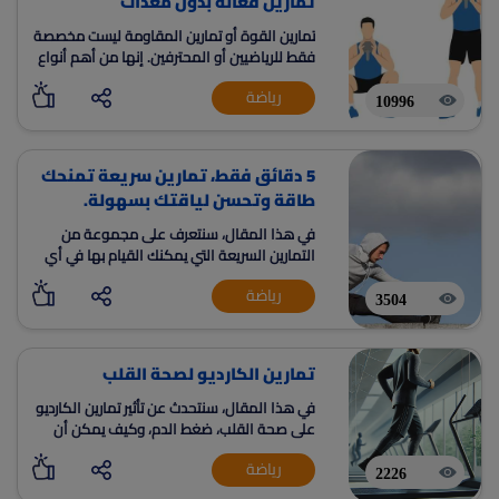
تمارين فعالة بدون معدات
تمارين القوة أو تمارين المقاومة ليست مخصصة
فقط للرياضيين أو المحترفين. إنها من أهم أنواع
التمارين التي يجب على الجميع تضمينها في
رياضة
جداولهم الرياضية.
10996
5 دقائق فقط، تمارين سريعة تمنحك
طاقة وتحسن لياقتك بسهولة.
في هذا المقال، سنتعرف على مجموعة من
التمارين السريعة التي يمكنك القيام بها في أي
مكان، بالإضافة إلى الأخطاء الشائعة التي يجب
رياضة
تجنبها للحصول على أفضل النتائج.
3504
تمارين الكارديو لصحة القلب
في هذا المقال، سنتحدث عن تأثير تمارين الكارديو
على صحة القلب، ضغط الدم، وكيف يمكن أن
تساهم في تحسين جودة الحياة بشكل عام.
رياضة
2226