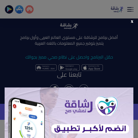
×
x
تمتع بأفضل تجربة صحية على الأطلاق
حساب الخطوات اليومية _ حساب السعرات _ تمارين منزلية
أفضل برنامج للرشاقة على مستوى العالم العربى وأول برنامج
يتميز بتوفير جميع المعلومات باللغه العربية
حمّل البرنامج واحصل على نظام صحي مميز بجوالك
تابعنا على
(current)
الصفحة الرئيسية
المقالات
سياسة الخصوصية
الشروط
جديد
ادوات رشاقة
حقوق النشر محفوظة لشركة مدار سوفت 2026
(current)
من نحن
(current)
الأسئلة الشائعة