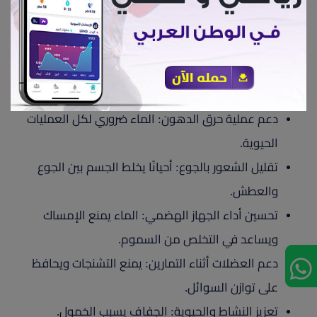
الشعور بالجوع.
لا تنخدع بالإعلانات والمكملات: التزم بنظام غذائي
متوازن ومكونات بسيطة.
ثالثًا: أهمية شرب الماء والترطيب أثناء التخسيس
دعم عملية حرق الدهون: الماء ضروري لكل العمليات
الحيوية.
تقليل الشعور بالجوع: أحيانًا يخلط الجسم بين الجوع
والعطش.
تحسين أداء الجهاز الهضمي: الماء يمنع الإمساك
ويساعد في التخلص من السموم.
دعم العضلات أثناء التمارين: يمنع التشنجات ويحافظ
على توازن السوائل.
تعزيز النشاط والحيوية: الجفاف يسبب الخمول.