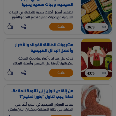
الصيفية: وجبات مغذية يحبها
الأطفال
اكتشف أفضل أكلات صحية للأطفال في الإجازة
الصيفية مع وجبات مغذية تدعم النمو والشبع
والطاقة والتركيز وتقلل الإفراط في الحلويات.
عامة
3679
مشروبات الطاقة: الفوائد والأضرار
وأفضل البدائل الطبيعية
تعرف على فوائد وأضرار مشروبات الطاقة،
مكوناتها، تأثيرها على الجسم، وأفضل البدائل
الطبيعية لزيادة النشاط بطريقة صحية وآمنة.
عامة
4376
من إنقاص الوزن إلى تقوية المناعة..
لماذا يجب تناول "بذور الحليم"؟
يساعد البروتين الموجود في البذور أيضًا على
الحفاظ على كتلة العضلات وفقدان الوزن بشكل
صحي