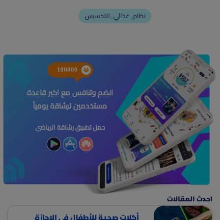
نظام_غذائي_للتخسيس
100000
انضم وتنافس مع اكبر قاعدة
مستخدمين لرشاقة يومياً
حمل تطبيق رشاقة الرياضى
احدث المقالات
أكلات صحية للأطفال في الإجازة