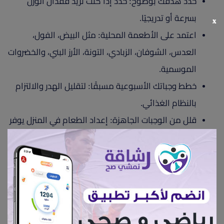
حدد هدفك بوضوح: حدد إذا كنت تريد فقدان الوزن
بسرعة أو تدريجيًا.
x
اعتمد على الأطعمة المحلية: مثل البيض، الفول،
العدس، الشوفان، الزبادي، التونة، الأرز البني، والخضروات
الموسمية.
خطط وجباتك الأسبوعية مسبقًا: لتقليل الهدر والالتزام
بالنظام الغذائي.
قلل من الوجبات الجاهزة: إعداد الطعام في المنزل يوفر
المال ويمنحك سيطرة أكبر على مكونات طعامك.
استثمر بقايا الطعام: استخدم بقايا الأرز أو العدس في
وجبات جديدة.
ركز على الأطعمة المشبعة: مثل البروتينات والخضروات
الغنية بالألياف.
اجعل الماء حليفك الأول: فهو يحسن الهضم ويقلل