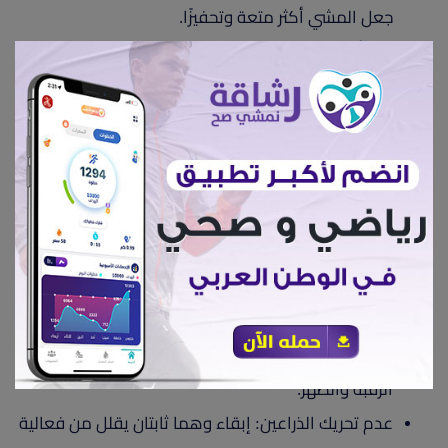
جعل المشي أكثر متعة وتحفيزًا.
حدد أهدافًا تدريجية: ضع لنفسك تحديات، مثل زيادة عدد
الخطوات أو مدة المشي تدريجيًا.
مارس المشي مع الآخرين: المشي مع الأصدقاء أو
العائلة يجعل التمرين ممتعًا ويشجع على الاستمرارية.
الأخطاء الشائعة
أثناء المشي
على الرغم من سهولة المشي، يقع البعض في أخطاء تقلل
من فوائده، ومنها:
المشي بوضعية خاطئة: مثل انحناء الظهر للأمام أو
النظر إلى الأسفل لفترات طويلة، مما قد يسبب آلامًا في
الرقبة والظهر.
عدم تحريك الذراعين: إبقاء وهما ثابتان يقلل من فعالية