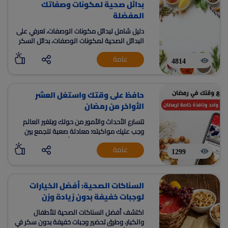
بدائل صحية لمكونات وصفاتك
المفضلة
دليل شامل لبدائل مكونات الوصفات، تعرفي على
البدائل الصحية لمكونات الوصفات، بدائل السكر
الأبيض، بدائل الدقيق الأبيض، بدائل الزبدة، بدائل
عامة
كريمة الطهي، بدائل الحليب كامل الدسم،
4814
المكونات الصحية للوصفات.
حافظ على وقتك واستغل العشر
الأواخر من رمضان
تتسارع الأحداث والأمور من حولك وبتغير العالم
وجب عليك مواكبته؛ معادلة صعبة للجمع بين
الكل في آن واحد، لكن مع نبأ يمكنك تنظيم
عامة
وقتك المهدر
1299
السناكات الصحية: أفضل الخيارات
لوجبات خفيفة بدون زيادة وزن
اكتشف أفضل السناكات الصحية للأطفال
والكبار، وطرق تحضير وجبات خفيفة بدون سكر في