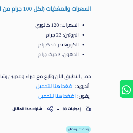
السعرات والمغذيات (لكل 100 جرام من الدجاج والخضار المشوي):
السعرات: 120 كالوري
البروتين: 22 جرام
الكربوهيدرات: 5جرام
الدهون: 3 حيث جرام
حمل التطبيق الآن وتابع مع خبراء ومدربين رش
أندرويد:
اضغط هنا للتحميل
ايفون:
اضغط هنا للتحميل
إعجابات 83
شارك هذا المقال
وصفات_رمضان