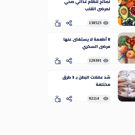
نصائح لنظام غذائي صحي
لمرضى القلب
138525
8 أطعمة لا يستغنى عنها
مرضى السكري
129391
شد عضلات البطن بـ 3 طرق
مختلفة
92114