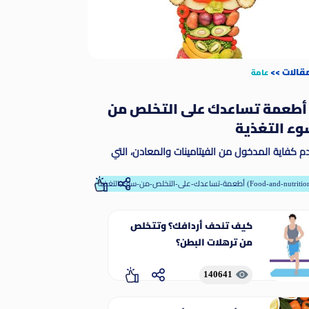
مقالات
>>
عامة
 أطعمة تساعدك على التخلص من
ء التغذية
م كفاية المدخول من الفيتامينات والمعادن، التي
طلق عليها مسمى المغذيات الدقيقة. وتمكّن
مغذيات الدقيقة الجسم من إنتاج الإنزيمات والهرمونات
-تساعدك-على-التخلص-من-سوء-التغذية (Food-and-nutrition)
رها من المواد اللازمة للنمو والنماء على نحو ملائم
كيف تنحف أردافك؟ وتتخلص
من ترهلات البطن؟
140641