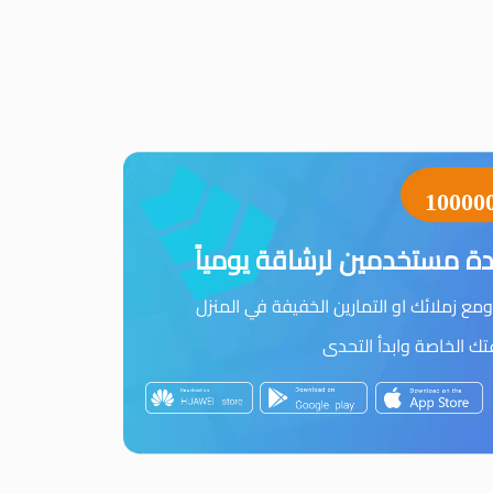
10000
ة مستخدمين لرشاقة يومياً
مع زملائك او التمارين الخفيفة في المنزل
 الخاصة وابدأ التحدى