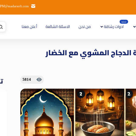
PM@madarsoft.com
جديد
ادوات رشاقة
من نحن
الاسئلة الشائعة
أعلن معنا
 الدجاج المشوي مع الخضار
تا
5814