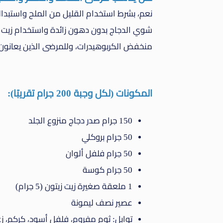
نعم، بشرط استخدام القليل من الملح واستبداله
شوي الدجاج بدون دهون زائدة واستخدام زيت ا
منخفض الكربوهيدرات، وللمرضى الذين يعانون 
المكونات (لكل وجبة 200 جرام تقريبًا):
150 جرام صدر دجاج منزوع الجلد
50 جرام بروكلي
50 جرام فلفل ألوان
50 جرام كوسة
1 ملعقة صغيرة زيت زيتون (5 جرام)
عصير نصف ليمونة
توابل: ثوم مفروم، فلفل أسود، كركم، زعتر