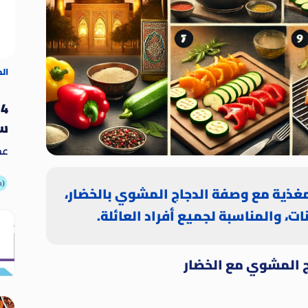
ال
4
سو
عد
يُ
ال
أطعمة
غذية مع وصفة الدجاج المشوي بالخضار،
وغي
ات، والمناسبة لجميع أفراد العائلة.
ج المشوي مع الخضار