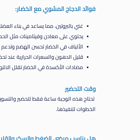
فوائد الدجاج المشوي مع الخضار:
غني بالبروتين، مما يساعد في بناء العضل
يحتوي على معادن وفيتامينات مثل الحديد، الزنك، فيتامين 6
الألياف في الخضار تحسن الهضم وتدعم 
قليل الدهون والسعرات الحرارية عند تحض
مضادات الأكسدة في الخضار تقلل الالتهاب
وقت التحضير
تحتاج هذه الوجبة ساعة فقط لتحضير والتسوية،
الخطوات لتنفيذها.
هل يناسب مرضى الضغط والسكر والقلب