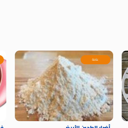
عامة
أضرار الطحين الأبيض
فو