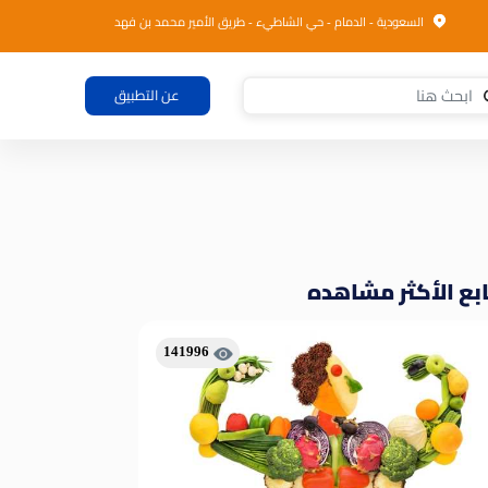
السعودية - الدمام - حي الشاطيء - طريق الأمير محمد بن فهد
عن التطبيق
بع الأكثر مشاهده
141996