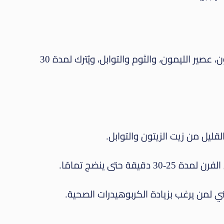
في وعاء، يُخلط الدجاج مع زيت الزيتون، عصير الليمون، والثوم والتوابل، ويُترك لمدة 30
قليل من زيت الزيتون والتوابل.
قة حتى ينضج تمامًا.
 بني لمن يرغب بزيادة الكربوهيدرات الصحية.