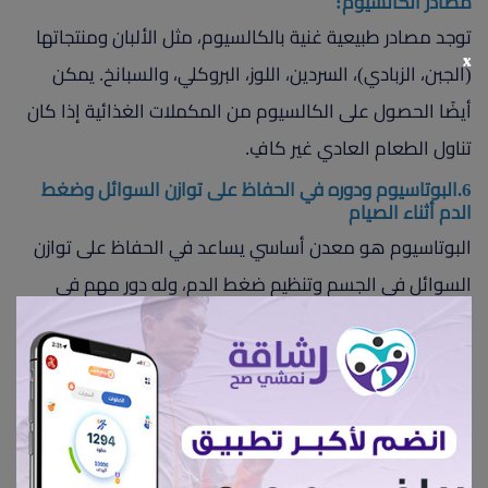
مصادر الكالسيوم:
توجد مصادر طبيعية غنية بالكالسيوم، مثل الألبان ومنتجاتها
x
(الجبن، الزبادي)، السردين، اللوز، البروكلي، والسبانخ. يمكن
أيضًا الحصول على الكالسيوم من المكملات الغذائية إذا كان
تناول الطعام العادي غير كافٍ.
6.البوتاسيوم ودوره في الحفاظ على توازن السوائل وضغط
الدم أثناء الصيام
البوتاسيوم هو معدن أساسي يساعد في الحفاظ على توازن
السوائل في الجسم وتنظيم ضغط الدم، وله دور مهم في
وظيفة العضلات والأعصاب. يعتبر البوتاسيوم من المعادن
التي تحتاجها الخلايا في الجسم لكي تعمل بشكل سليم.
دوره في توازن السوائل:
يساعد البوتاسيوم في تنظيم توازن السوائل داخل وخارج
الخلايا، مما يسهم في الحفاظ على أداء الأنسجة والخلايا