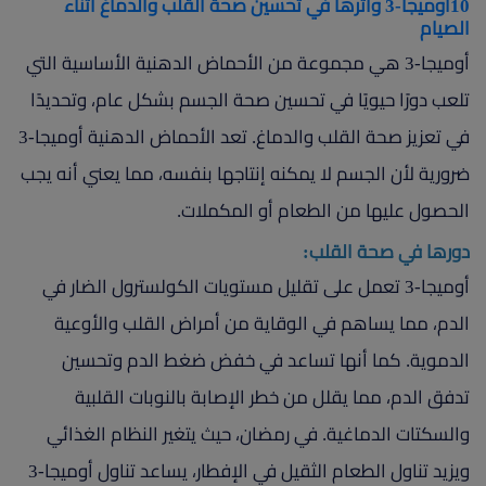
10أوميجا-3 وأثرها في تحسين صحة القلب والدماغ أثناء
الصيام
أوميجا-3 هي مجموعة من الأحماض الدهنية الأساسية التي
تلعب دورًا حيويًا في تحسين صحة الجسم بشكل عام، وتحديدًا
في تعزيز صحة القلب والدماغ. تعد الأحماض الدهنية أوميجا-3
ضرورية لأن الجسم لا يمكنه إنتاجها بنفسه، مما يعني أنه يجب
الحصول عليها من الطعام أو المكملات.
دورها في صحة القلب:
أوميجا-3 تعمل على تقليل مستويات الكولسترول الضار في
الدم، مما يساهم في الوقاية من أمراض القلب والأوعية
الدموية. كما أنها تساعد في خفض ضغط الدم وتحسين
تدفق الدم، مما يقلل من خطر الإصابة بالنوبات القلبية
والسكتات الدماغية. في رمضان، حيث يتغير النظام الغذائي
ويزيد تناول الطعام الثقيل في الإفطار، يساعد تناول أوميجا-3