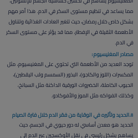
المغنيسيوم يساهم في تحسين حساسية الجسم للإنسولين،
مما يساعد في تنظيم مستوى السكر في الدم. هذا أمر مهم
بشكل خاص خلال رمضان، حيث تتغير العادات الغذائية وتتناول
الأطعمة الثقيلة في الإفطار، مما قد يؤثر على مستوى السكر
في الدم.
مصادر المغنيسيوم:
توجد العديد من الأطعمة التي تحتوي على المغنيسيوم، مثل
المكسرات (اللوز والكاجو)، البذور (السمسم ولب اليقطين)،
الحبوب الكاملة، الخضروات الورقية الداكنة مثل السبانخ،
وكذلك الفواكه مثل الموز والأفوكادو.
8.الحديد وتأثيره في الوقاية من فقر الدم خلال فترة الصيام
الحديد هو معدن أساسي له دور حيوي في الجسم، حيث
يساهم بشكل رئيسي في نقل الأوكسجين عبر الدم إلى