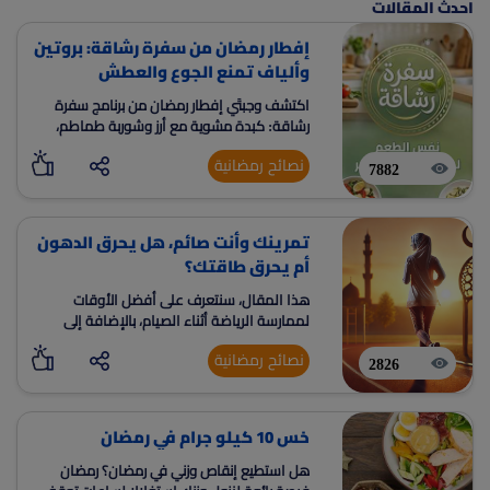
احدث المقالات
إفطار رمضان من سفرة رشاقة: بروتين
وألياف تمنع الجوع والعطش
اكتشف وجبتَي إفطار رمضان من برنامج سفرة
رشاقة: كبدة مشوية مع أرز وشوربة طماطم،
ولحم بصوص مشروم مع خضار سوتيه.
نصائح رمضانية
7882
تمرينك وأنت صائم، هل يحرق الدهون
أم يحرق طاقتك؟
هذا المقال، سنتعرف على أفضل الأوقات
لممارسة الرياضة أثناء الصيام، بالإضافة إلى
الطريقة الصحيحة لأداء التمارين وتجنب الأخطاء
نصائح رمضانية
الشائعة.
2826
خس 10 كيلو جرام في رمضان
هل استطيع إنقاص وزني في رمضان؟ رمضان