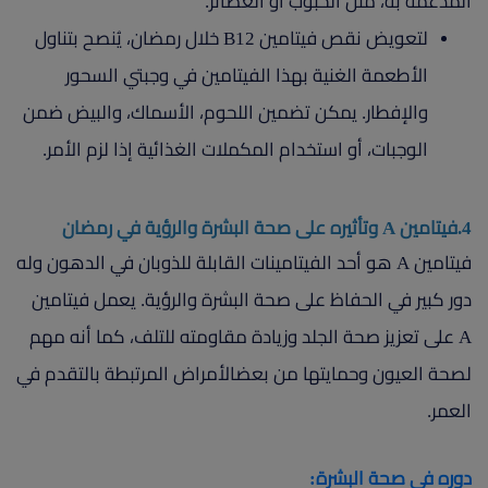
المدعمة به، مثل الحبوب أو العصائر.
لتعويض نقص فيتامين B12 خلال رمضان، يُنصح بتناول
الأطعمة الغنية بهذا الفيتامين في وجبتي السحور
والإفطار. يمكن تضمين اللحوم، الأسماك، والبيض ضمن
الوجبات، أو استخدام المكملات الغذائية إذا لزم الأمر.
4.فيتامين A وتأثيره على صحة البشرة والرؤية في رمضان
فيتامين A هو أحد الفيتامينات القابلة للذوبان في الدهون وله
دور كبير في الحفاظ على صحة البشرة والرؤية. يعمل فيتامين
A على تعزيز صحة الجلد وزيادة مقاومته للتلف، كما أنه مهم
لصحة العيون وحمايتها من بعضالأمراض المرتبطة بالتقدم في
العمر.
دوره في صحة البشرة: