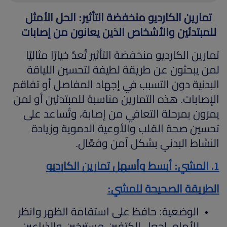
الشائعة.
تمارين الكارديو منخفضة التأثير: الحل الأمثل
للمبتدئين والأشخاص الذين يعانون من إصابات
تمارين الكارديو منخفضة التأثير تُعدّ خيارًا مثاليًا
لمن يبحثون عن طريقة لطيفة لتحسين اللياقة
البدنية دون التسبب في إجهاد المفاصل أو تفاقم
الإصابات. هذه التمارين مناسبة للمبتدئين أو لمن
يمرّون بمرحلة التعافي من إصابة، وتُساعد على
تحسين صحة القلب والأوعية الدموية وزيادة
النشاط البدني بشكل آمن وفعّال.
1. المشي: أبسط وأسهل تمارين الكارديو
الطريقة الصحيحة للمشي:
الوضعية: حافظ على استقامة الظهر وانظر
للأمام. اجعل الكتفين مسترخين والذراعين