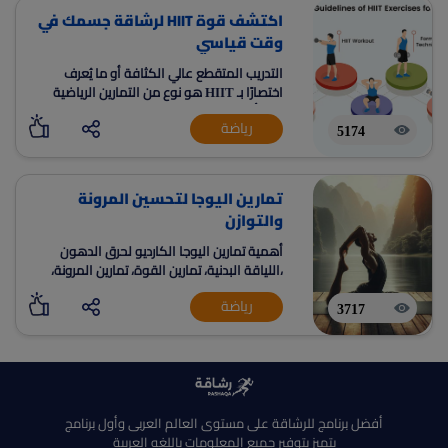
اكتشف قوة HIIT لرشاقة جسمك في
وقت قياسي
التدريب المتقطع عالي الكثافة أو ما يُعرف
اختصارًا بـ HIIT هو نوع من التمارين الرياضية
التي أصبحت شائعة في السنوات الأخيرة نظرًا
رياضة
لقدرتها على تعزيز اللياقة البدنية بشكل سريع
5174
وفعال.
تمارين اليوجا لتحسين المرونة
والتوازن
أهمية تمارين اليوجا الكارديو لحرق الدهون
،اللياقة البدنية، تمارين القوة، تمارين المرونة،
التوازن، التمدد، اليوغا، رفع الأثقال، الإصابات،
رياضة
التعافي، هشاشة العظام، بناء العضلات، زيادة
3717
معدل الحرق، ، التمارين الرياضية، تمارين
الاسترخاء، تمارين وزن الجسم
أفضل برنامج للرشاقة على مستوى العالم العربى وأول برنامج
يتميز بتوفير جميع المعلومات باللغه العربية