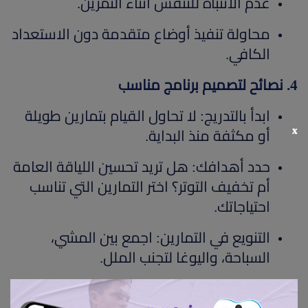
عدم الانتباه للتنفس أثناء التمرين.
محاولة تنفيذ أوضاع متقدمة دون الاستعداد
الكافي.
4. نصائح لتصميم برنامج مناسب
ابدأ بالتدريج: لا تحاول القيام بتمارين طويلة
x
أو مكثفة منذ البداية.
حدد أهدافك: هل تريد تحسين اللياقة العامة
أم تخفيف التوتر؟ اختر التمارين التي تناسب
احتياجاتك.
التنويع في التمارين: اجمع بين المشي،
السباحة، واليوغا لتجنب الملل.
استشر مختصًا: إذا كنت تعاني من إصابة،