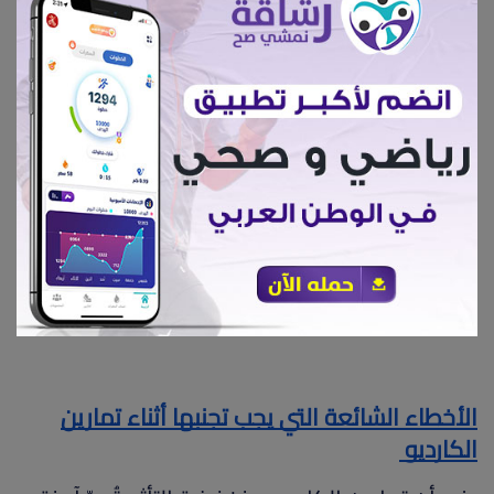
يُفضل مراجعة طبيب أو مدرب محترف
لتصميم برنامج يناسب حالتك.
5. فوائد تمارين الكارديو منخفضة التأثير
تقوية القلب والأوعية الدموية دون إرهاق
الجسم.
تحسين المزاج وتقليل التوتر.
تعزيز المرونة والتوازن، خاصة من خلال اليوغا.
مناسب لجميع الأعمار ومستويات اللياقة.
الأخطاء الشائعة التي يجب تجنبها أثناء تمارين
الكارديو