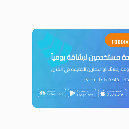
10000
ة مستخدمين لرشاقة يومياً
مع زملائك او التمارين الخفيفة في المنزل
 الخاصة وابدأ التحدى