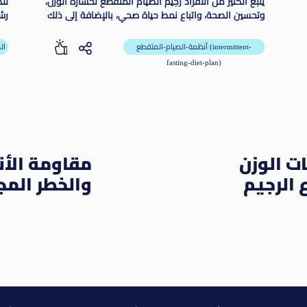
يتبع الكثير من الأفراد رجيم الصيام المتقطع لخسارة الوزن،
لل
وتحسين الصحة، واتباع نمط حياة صحي، بالإضافة إلى ذلك
رش
فقد وجد أن لهذا النظام أثر إيجابي كبير على القلب
(18/6).
والدماغ، ومحاربة الشيخوخة، والمساهمة في إطالة
أنظمة-الصيام-المتقطع (intermittent-
ال
متوسط العمر
fasting-diet-plan)
ت الوزن
مقاومة الأ
ع الرجيم
والخطر الم