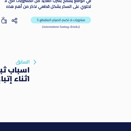
في الواقع يسمح بشرب العديد من المشروبات التي لا
تحتوي على السكر بشكل قطعي نذكر من أهم هذه
المشروبات وأشهرها وأكثرها فائدة وأهمية خلال هذه
الفترة هي الماء
5-مشروبات-لا-تكسر-الصيام-المتقطع
(intermittent-fasting-drinks)
السابق
اسباب ثبا
اثناء إتبا