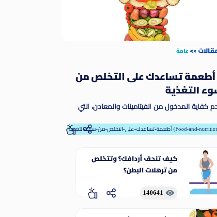
مقالات
>>
عامة
 أطعمة تساعدك على التخلص من
ء التغذية
م كفاية المدخول من الفيتامينات والمعادن، التي
طلق عليها مسمى المغذيات الدقيقة. وتمكّن
مغذيات الدقيقة الجسم من إنتاج الإنزيمات والهرمونات
-تساعدك-على-التخلص-من-سوء-التغذية (Food-and-nutrition)
رها من المواد اللازمة للنمو والنماء على نحو ملائم
كيف تنحف أردافك؟ وتتخلص
من ترهلات البطن؟
140641