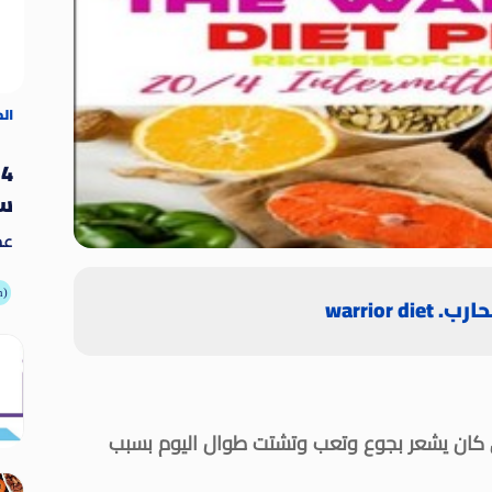
ال
4
سو
عد
يُ
ال
أطعمة
warrior di
وغي
200 علي يد عسكرى كان يشعر بجوع وتعب وتشتت طوال اليوم بسبب