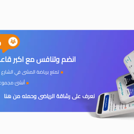
0
انضم وتنافس مع اكبر قاعد
تمتع برياضة المشى في الشارع و
أنشئ مجموعتك
نعرف على رشاقة الرياضى وحمله من هنا