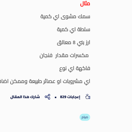
مثال
سمك مشوى اي كمية
سلطة اي كمية
ارز بني 8 معالق
مكسرات مقدار فنجان
فاكهة اي نوع
اي مشروبات او عصائر طبيعة وممكن اضافة 
إعجابات 829
شارك هذا المقال
صيام