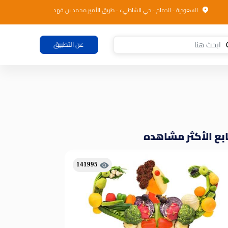
السعودية - الدمام - حي الشاطيء - طريق الأمير محمد بن فهد
عن التطبيق
بع الأكثر مشاهده
141995