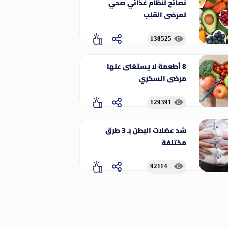
نصائح لنظام غذائي صحي
لمرضى القلب
138525
8 أطعمة لا يستغنى عنها
مرضى السكري
129391
شد عضلات البطن بـ 3 طرق
مختلفة
92114