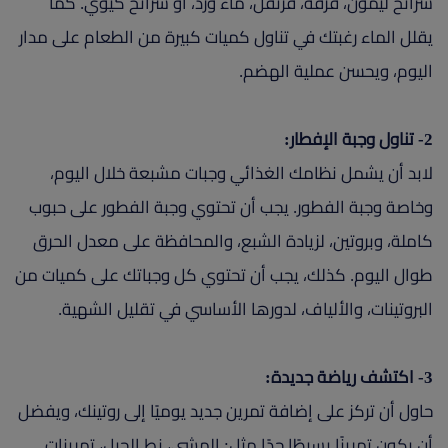
شرائح ليمون، قرفة، قرنفل، ماء ورد، أو شرائح كيوي. كما
يقلل الماء رغبتك في تناول كميات كبيرة من الطعام على مدار
اليوم، ويحسن عملية الهضم.
2- تناول وجبة الإفطار:
لابد أن يشمل نظامك الغذائي وجبات مشبعة خلال اليوم،
وخاصة وجبة الفطور. يجب أن تحتوي وجبة الفطور على حبوب
كاملة، وبروتين، لزيادة الشبع، والمحافظة على معدل الحرق
طوال اليوم. كذلك، يجب أن تحتوي كل وجباتك على كميات من
البروتينات، والألياف، لدورها الأساسي في تقليل الشهية.
3- اكتشف رياضة جديدة:
حاول أن تركز على إضافة تمرين جديد يوميًا إلى روتينك، ويفضل
أن يكون تمرينًا بسيطًا جدًا مثل: المشي، نط الحبل، تمرينات