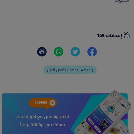
إعجابات 145
إنقاص الوزن (losing- weight)
100000
انضم وتنافس مع اكبر قاعدة
مستخدمين لرشاقة يومياً