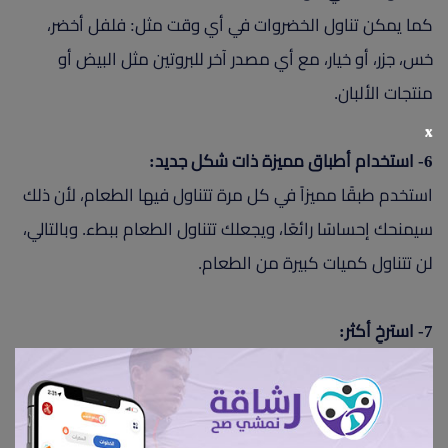
كما يمكن تناول الخضروات في أي وقت مثل: فلفل أخضر،
خس، جزر، أو خيار، مع أي مصدر آخر للبروتين مثل البيض أو
منتجات الألبان.
x
6- استخدام أطباق مميزة ذات شكل جديد:
استخدم طبقًا مميزاً في كل مرة تتناول فيها الطعام، لأن ذلك
سيمنحك إحساسًا رائعًا، ويجعلك تتناول الطعام ببطء. وبالتالي،
لن تتناول كميات كبيرة من الطعام.
7- استرخِ أكثر:
الإجهاد والتوتر المزمن من أهم أسباب زيادة الوزن، ويزيدان من
الرغبة في تناول الأطعمة غير الصحية. لهذا، احرص على
الاسترخاء قدر الإمكان عن طريق ممارسة اليوغا، مشاهدة