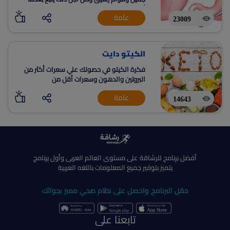
أنظمة الحمية، فيما قد يتبع آخرون تمارين رياضية،
عامة
وقد يصل الحال بالبعض إلى إجراء عمليات جراحية
23009
.
الكيتو دايت
فكرة الكيتو في حصولك علي سعرات أكثر من
البروتين والدهون وسعرات أقل من
الكاربوهيدرات آي تجويع الكاربوهيدرات بدلاً من
عامة
تجويع السعرات وهنا نحصل علي مميزات الكيتو
14643
أفضل برنامج للرشاقة على مستوى العالم العربى وأول برنامج
يتميز بتوفير جميع المعلومات باللغه العربية
حمّل البرنامج واحصل على نظام صحي مميز بجوالك
تابعنا على