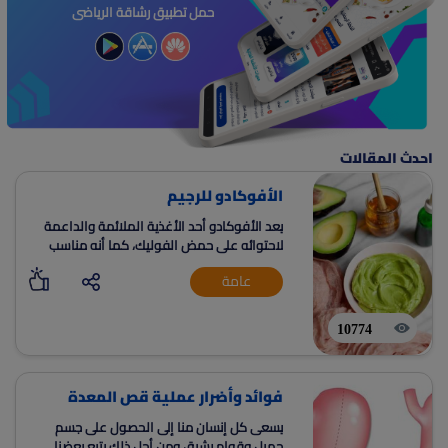
حمل تطبيق رشاقة الرياضى
احدث المقالات
الأفوكادو للرجيم
يعد الأفوكادو أحد الأغذية الملائمة والداعمة
لاحتوائه على حمض الفوليك، كما أنه مناسب
للأطفال إذ يعمل على تعزيز النمو والتطور
عامة
الجسدي والعقلي.
10774
فوائد وأضرار عملية قص المعدة
يسعى كل إنسان منا إلى الحصول على جسم
جميل وقوام رشيق ومن أجل ذلك يتبع بعضنا