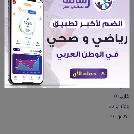
كارب: 0
بروتين: 27
دهون :16
بريسكست " لحم الصدر":
قد يكون لحم الصدر صلبا وقاسيًا، لذا فهو من القطع المثالية
لإعداده على الشواية أو صنع اللحم المدخن منه. كما يحتوي
على نسبة شحوم عالية.
الحقائق الغذائية لكل 100 جرام:
سعرات: 275
كارب: 0
بروتين: 22
دهون: 19