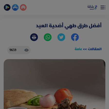
×
تمتع بأفضل تجربة صحية على الأطلاق
حساب الخطوات اليومية _ حساب السعرات _ تمارين منزلية
أفضل طرق طهي أضحية العيد
المقالات
>>
عامة
9659
(current)
الصفحة الرئيسية
المقالات
جديد
ادوات رشاقة
(current)
من نحن
(current)
الأسئلة الشائعة