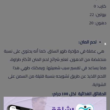
كارب: 0
بروتين: 22
دهون: 20
لحم المتن:
x
هي عضلة في مؤخرة ظهر الساق. كما أنه يحتوي على نسبة
منخفضة من الدهون. تعتبر شرائح لحم المتن الأكثر طراوة،
مما يساعد في تفسير سبب شعبيتها. ويمكنك طهي هذا
اللحم اللذيذ عن طريق تشويحه بنسبة قليلة من السمن على
الشواية.
الحقائق الغذائية لكل 100 جرام:
السعرات: 255