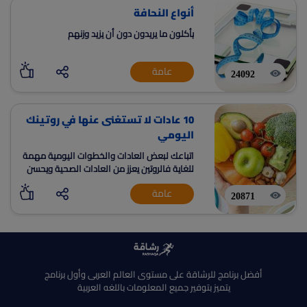
أنواع النحافة
يأكلون ما يريدون دون أن يزيد وزنهم
عامة
24092
10 عادات لا تستغنى عنها في روتينك
اليومي
اتباعك لبعض العادات والخطوات اليومية مهمة
للغاية فالروتين يعزز من العادات الصحية ويحسن
من الصحة العقلية ويعزز الطاقة الذهنية والسر
عامة
وراء الصحة الجسدية والنفسية
20871
أفضل برنامج للرشاقة على مستوى العالم العربى وأول برنامج
يتميز بتوفير جميع المعلومات باللغه العربية