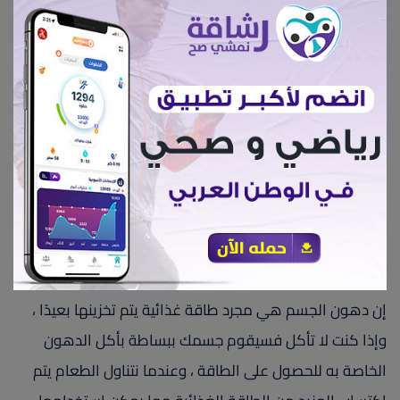
الأكل المقيدة الوقت استهلكوا سعرات حرارية أقل، وفقدوا
الوزن وتحسنوا في ضغط الدم، وفي المتوسط ​استهلكوا
سعرات حرارية أقل ، وفقدوا حوالي 3 في المائة من وزن
الجسم، وشهدوا انخفاض ضغط الدم الانقباضي بنحو 7 درجات.
أهمية الصيام المتقطع لفقدان الوزن:
يسمح الصيام المتقطع للجسم باستخدام الطاقة المخزنة
بداخله عن طريق حرق الدهون الزائدة في الجسم ، ومن المهم
أن ندرك أن هذا أمر طبيعي وأن البشر قد استخدموا الصيام
لفترات زمنية سواء ساعات أو أيام دون عواقب صحية ضارة.
إن دهون الجسم هي مجرد طاقة غذائية يتم تخزينها بعيدًا ،
وإذا كنت لا تأكل فسيقوم جسمك ببساطة بأكل الدهون
الخاصة به للحصول على الطاقة ، وعندما نتناول الطعام يتم