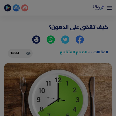
×
تمتع بأفضل تجربة صحية على الأطلاق
حساب الخطوات اليومية _ حساب السعرات _ تمارين منزلية
كيف تقضي على الدهون؟
المقالات
>>
الصيام المتقطع
34844
(current)
الصفحة الرئيسية
المقالات
جديد
ادوات رشاقة
(current)
من نحن
(current)
الأسئلة الشائعة