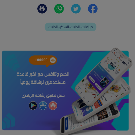
خرافات-الدايت-السكر-الدايت
100000
انضم وتنافس مع اكبر قاعدة
مستخدمين لرشاقة يومياً
حمل تطبيق رشاقة الرياضى