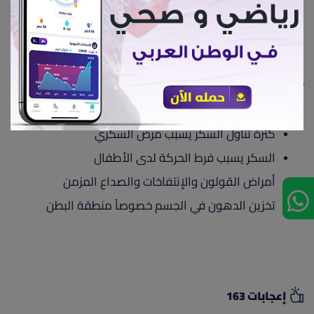
ولأن جسمك يحتاج نحو 100 سعر حراري من السكريات بشكل
عام، ويمكن أن يكون أقل من هذا للنساء،
فإن زيادة النسبة عن النسبة المحددة من الممكن أن
تسبب أضرار عديدة مثل:
إدمان السكر
كثرة تناول السكر يسبب مرض السكري
السكر يسبب فرط الحركة لدى الأطفال
أمراض القولون والإنتفاخات والصداع المزمن
تخزين الدهون في الجسم خصوصاً منطقة البطن
إعجابات 163