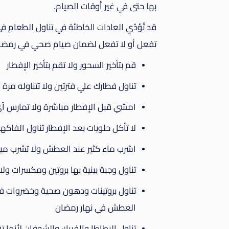
بها حتى في غير أوقات الصيام.
قد تُؤدّي العادات الخاطئة في تناول الطعام 
تفعل أو لا تفعل لضمان صيام صحي في رمضا
قم بتأخير السحور ولا تقم بتأخير الإفطار
تناول فطارك علي فترتين ولا تتناوله مرة 
امشي قبل الإفطار مباشرة ولا تمارس آ
لا تأكل حلويات بعد الإفطار تناول الفا
اشرب ماء كثير عند العطش ولا تشرب ميا
تناول وجبة بينية بها بروتين ومكسرات ول
تناول بروتينات ودهون صحية وخضروات في 
العطش في نهار رمضان
تناول البطاطا والفريك والشوفان لأنها ت