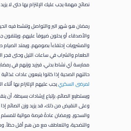
نصائح مهمة يجب عليك الإلتزام بها حتى لا يزي
رمضان هو شهر البر والتواصل وتنشط فيه الحيا
والأصدقاء أو يحلون ضيوفاً عليهم، ويلتفون جم
والمشروبات إحتفاءاً بصومهم. ويمتد الصيام طو
الطعام والشراب في ساعات الليل وحتى فجر الي
ممارسة آي نشاط بدني، فيزيد وزنهم في رمضان
حالتهم الصحية إذا كانوا يتبعون عادات غذائية
لمرضى السكري
يجب عليهم الإلتزام بها أثناء ال
ويستطيع الصائم، بإتباع إرشادات بسيطة، أن 
وعلى النقيض من ذلك، قد يزيد وزن الصائم إذا 
والسحور. ورمضان عادةً فرصة مواتية للمسلم 
والتضحية، والتعاطف مع من هم أقل حظاً. وم