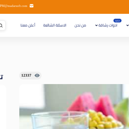
PM@madarsoft.com
جديد
ادوات رشاقة
من نحن
الاسئلة الشائعة
أعلن معنا
تا
12337