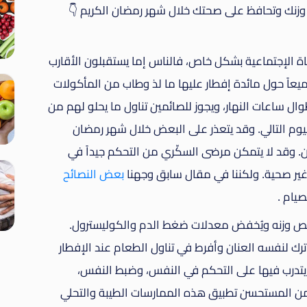
د وزنك وتحافظ على صحتك خلال شهر رمضان الكريم 👇
ة الإجتماعية بشكل خاص، فالناس إما يستقبلون الأقارب
يعاً حول مائدة إفطار عليها ما لذ وطاب من المأكولات
ال ساعات النهار، ويجوز للصائمين تناول ما يحلو لهم من
وم التالي. وقد يتعذر على البعض خلال شهر رمضان
. وقد لا يتمكن مرضى السكّري من التحكم جيداً في
 غير صحية. ولكننا في مقال سابق وجهنا
بعض النصائح
صيام .
ينقص وزنه ويُخفض معدلات ضغط الدم والكوليسترول.
ترك لنفسه العنان وأفرط في تناول الطعام عند الإفطار
يتدرب فيها على التحكم في النفس، وضبط النفس،
ن المستحسن تطبيق هذه الممارسات الطيبة والتحلي