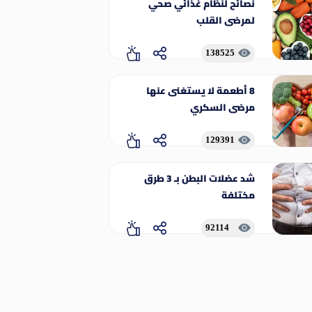
نصائح لنظام غذائي صحي
لمرضى القلب
138525
8 أطعمة لا يستغنى عنها
مرضى السكري
129391
شد عضلات البطن بـ 3 طرق
مختلفة
92114