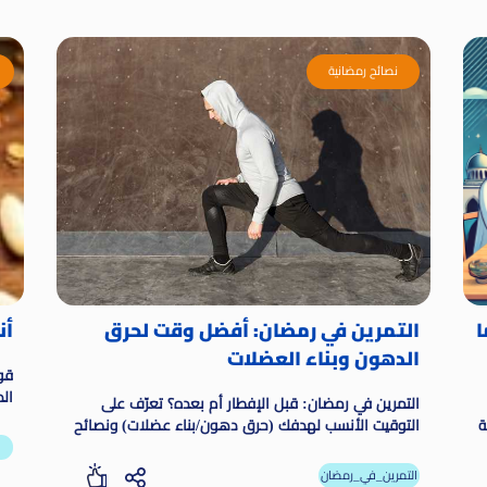
نصائح رمضانية
ا
التمرين في رمضان: أفضل وقت لحرق
أنوا
الدهون وبناء العضلات
قو
ال
التمرين في رمضان: قبل الإفطار أم بعده؟ تعرّف على
ة
التوقيت الأنسب لهدفك (حرق دهون/بناء عضلات) ونصائح
ترطيب وتغذية تمنع الدوخة والإرهاق.
التمرين_في_رمضان