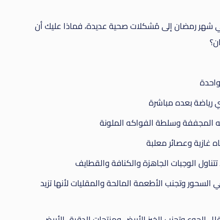
في شهر رمضان إلى مُشكلات صحية عديدة، فماذا عليك أن
ن؟
واحدة
ي رياضة بعده مباشرة
كهه المجففة وسلطة الفواكه الملونة
ه غازية وعصائر معلبة
ا تتناول الوجبات الجاهزة والكنافة والقطايف
السحور وتجنب الأطعمة المالحة والمقليات لأنها تزيد
قلل الجوع وتجنب الخبز الأبيض ومنتجات الدقيق الأبيض