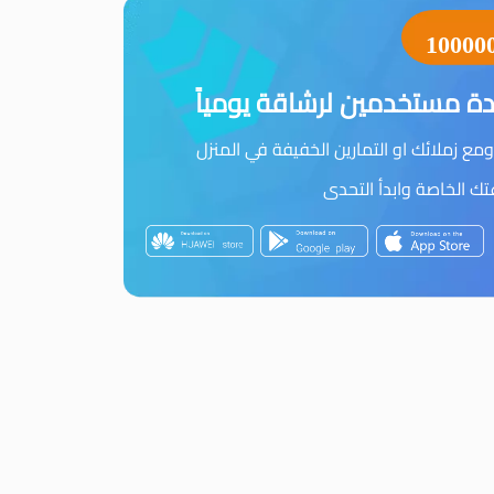
10000
ة مستخدمين لرشاقة يومياً
مع زملائك او التمارين الخفيفة في المنزل
 الخاصة وابدأ التحدى