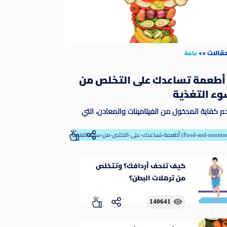
مقالات
>>
عامة
 أطعمة تساعدك على التخلص من
ء التغذية
م كفاية المدخول من الفيتامينات والمعادن، التي
طلق عليها مسمى المغذيات الدقيقة. وتمكّن
مغذيات الدقيقة الجسم من إنتاج الإنزيمات والهرمونات
-تساعدك-على-التخلص-من-سوء-التغذية (Food-and-nutrition)
رها من المواد اللازمة للنمو والنماء على نحو ملائم
كيف تنحف أردافك؟ وتتخلص
من ترهلات البطن؟
140641