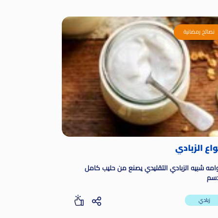
نصائح رمضانية
ع الزبادي
امه شبيه الزبادي التقليدي يصنع من حليب كامل
دسم
زبادي