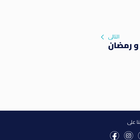
التالى
و رمضان
نا على