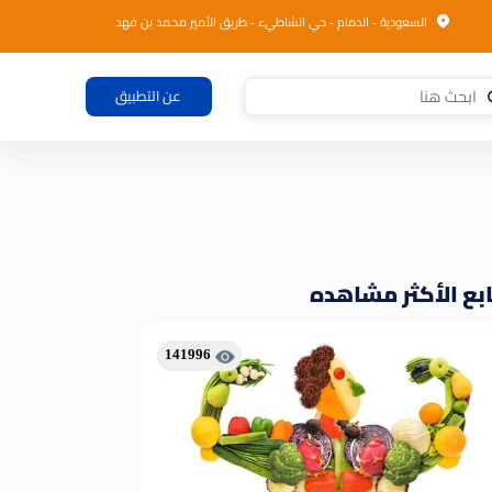
السعودية - الدمام - حي الشاطيء - طريق الأمير محمد بن فهد
عن التطبيق
بع الأكثر مشاهده
141996