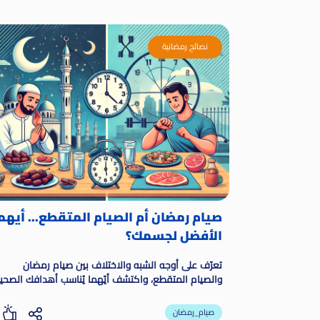
نصائح رمضانية
صيام رمضان أم الصيام المتقطع... أيهم
الأفضل لجسمك؟
تعرّف على أوجه الشبه والاختلاف بين صيام رمضان
والصيام المتقطع، واكتشف أيّهما يُناسب أهدافك الصحي
بشكل أفضل. دليل شامل يُقدم معلومات مُفصّلة حول
الفوائد، والمخاطر، وكيفية التطبيق.
صيام_رمضان