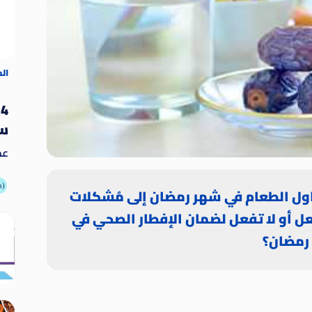
ال
4
سو
عد
يُ
ال
أطعمة
ناول الطعام في شهر رمضان إلى مُشكلات
وغي
ل أو لا تفعل لضمان الإفطار الصحي في
رمضان؟