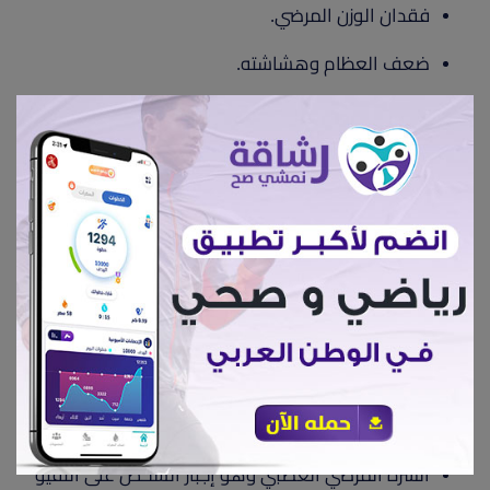
فقدان الوزن المرضي.
ضعف العظام وهشاشته.
مشاكل الذاكرة والوظائف الدماغية.
القلق والإكتئاب المزمن.
العزوف عن التفاعل الإجتماعي.
العديد من أمراض سوء التغذية كالآنيميا.
أيضا يتسبب في أمراض إضطراب الأكل النفسية ومنها:
فقدان الشهية العصبي وهو إضطراب الأكل الذي يَتَّسِم
بفقدان الوزن بشكل غير طبيعي، والخوف الزائد من
إكتساب الوزن، والإدراك المشوَّه لوزن الجسم.
الشره المرضي العصبي وهو إجبار الشخص على التقيؤ