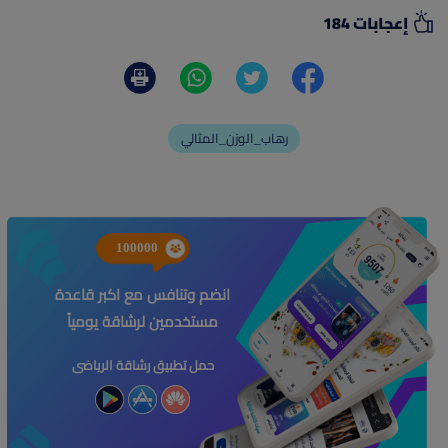
إعجابات 184
رهاب_الوزن_المثالي
100000
انضم وتنافس مع اكبر قاعدة
مستخدمين لرشاقة يومياً
حمل تطبيق رشاقة الرياضى