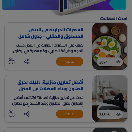
احدث المقالات
السعرات الحرارية في البيض
المسلوق والمقلي – جدول شامل
تعرف على السعرات الحرارية في البيض حسب
الحجم وطريقة الطهي، وكم سعرة في بيضتين
مسلوقتين، وكيف يساعدك على حرق السعرات
عامة
وفقدان الوزن – اقرأ الجدول الكامل الآن
5074
أفضل تمارين منزلية: دليلك لحرق
الدهون وبناء العضلات في المنزل
تبحث عن تمارين منزلية فعالة؟ اكتشف أفضل
التمارين لحرق الدهون وشد الجسم، مع جداول
أسبوعية للمبتدئين والمتقدمين. ابدأ رحلتك نحو
عامة
الرشاقة اليوم بدون نادي.
25596