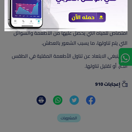
لتجنب الإصابة بالجفاف، خاصة في الطقس الحار.
4- الأطعمة المقلية
تقف الأطعمة المقلية حائلًا أمام امتصاص الجسم من
امتصاص للمياه التي يحصل عليها من الأطعمة والسوائل
التي يتم تناولها، ما يسبب الشعور بالعطش.
لذا، ينبغي الابتعاد عن تناول الأطعمة المقلية في الطقس
الحار، أو تقليل تناولها.
إعجابات 910
المشروبات