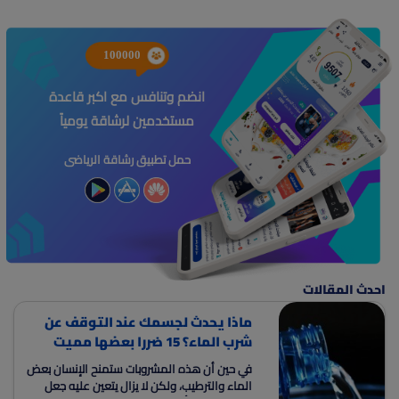
100000
انضم وتنافس مع اكبر قاعدة
مستخدمين لرشاقة يومياً
حمل تطبيق رشاقة الرياضى
احدث المقالات
ماذا يحدث لجسمك عند التوقف عن
شرب الماء؟ 15 ضررا بعضها مميت
في حين أن هذه المشروبات ستمنح الإنسان بعض
الماء والترطيب، ولكن لا يزال يتعين عليه جعل