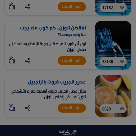
الماء العادي أولوية
شرب المياه
17182
لفقدان الوزن.. كم كوب ماء يجب
تناوله يوميًا؟
تبين أن شرب المياه قبل وجبة الإفطار يساعد على
خفض الوزن
شرب المياه
33136
عصير الجريب فروت بالزنجبيل
يمثل عصير الجريب فروت أهمية كبيرة للأشخاص
التي ترغب في إنقاص الوزن
شرب المياه
6629