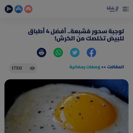
×
تمتع بأفضل تجربة صحية على الأطلاق
حساب الخطوات اليومية _ حساب السعرات _ تمارين منزلية
لوجبة سحور مُشبعة.. أفضل 4 أطباق
للبيض تخلصك من الكرش!
المقالات
>>
وصفات رمضانية
17332
(current)
الصفحة الرئيسية
المقالات
جديد
ادوات رشاقة
(current)
من نحن
(current)
الأسئلة الشائعة