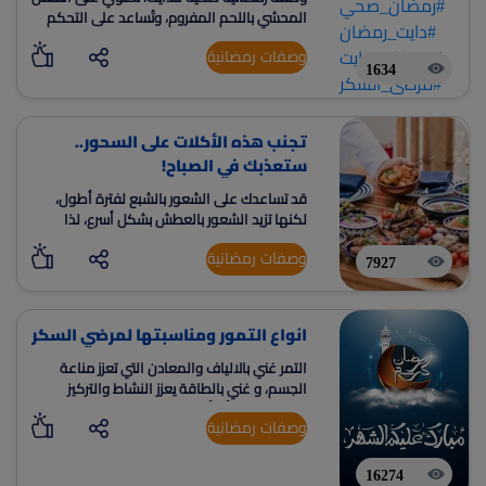
المحشي باللحم المفروم، وتُساعد على التحكم
في الوزن والحفاظ على الصحة.
وصفات رمضانية
1634
تجنب هذه الأكلات على السحور..
ستعذبك في الصباح!
قد تساعدك على الشعور بالشبع لفترة أطول،
لكنها تزيد الشعور بالعطش بشكل أسرع، لذا
يفضل تجنب تناول>>>
وصفات رمضانية
7927
انواع التمور ومناسبتها لمرضي السكر
التمر غني بالالياف والمعادن التي تعزز مناعة
الجسم، و غني بالطاقة يعزز النشاط والتركيز
والذاكرة، غير أن أنواعه كثيرة وبعضها لا يناسب
وصفات رمضانية
مرضى السكري
16274