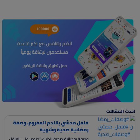
100000
انضم وتنافس مع اكبر قاعدة
مستخدمين لرشاقة يومياً
حمل تطبيق رشاقة الرياضى
احدث المقالات
فلفل محشي باللحم المفروم، وصفة
رمضانية صحية وشهية
وصفة رمضانية صحية للدايت، تحتوي على الفلفل