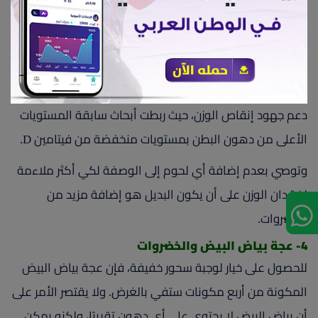
يحتوي كوب واحد من السبانخ المطبوخة على أربع غرامات من
الألياف، أي أنه يمكن أن يقلل الرغبة الشديدة في تناول
الطعام ويحد من الإفراط في تناول الطعام. وفي الوقت
نفسه، يمكن أن يساعد محتوى الفطر من فيتامين D على
دعم جهود إنقاص الوزن، حيث ربطت أبحاث سابقة المستويات
الأعلى من دهون البطن بمستويات منخفضة من فيتامين D.
وتوصي بعدم إضافة أي لحوم إلى الوصفة لكي أكثر ملاءمة
لفقدان الوزن على أن يكون البديل هو إضافة مزيد من
الخضروات.
4- عجة بياض البيض والخضروات
للحصول على خيار لوجبة سحور خفيفة، فإن عجة بياض البيض
المكونة من أربع مكونات ستفي بالغرض. ولا يقتصر الأمر على
أن بياض البيض لا يحتوي على أي دهون تقريبًا، ولكنه يمكن