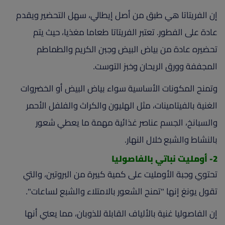
إن الفريتاتا هي طبق من أصل إيطالي، سهل التحضير ويقدم
عادة على الفطور. تعتبر الفريتاتا طعاما مغذيا، حيث يتم
تحضيره عادة من بياض البيض وجبن الكريم والطماطم
المجففة وورق الريحان وخبز التوست.
وتمنح المكونات الأساسية سواء بياض البيض أو الخضروات
الغنية بالفيتامينات، مثل الهليون والكراث والفلفل الأحمر
والسبانخ، الجسم عناصر غذائية مهمة ما يعطي شعور
بالنشاط والشبع خلال النهار.
2- أومليت نباتي بالفاصوليا
تحتوي وجبة الأومليت على كمية كبيرة من البروتين، والتي
تقول يونغ إنها "تمنح الشعور بالامتلاء والشبع لساعات".
إن الفاصوليا غنية بالألياف القابلة للذوبان، مما يعني أنها