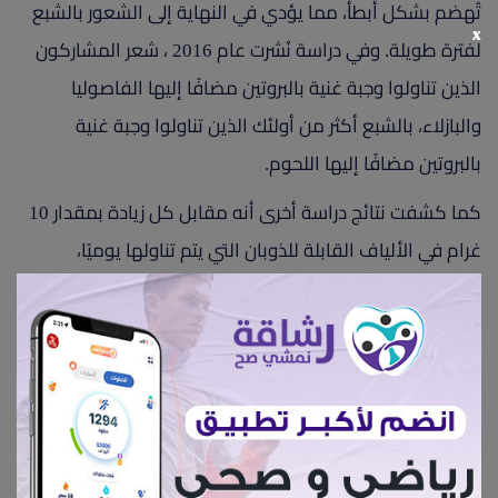
تُهضم بشكل أبطأ، مما يؤدي في النهاية إلى الشعور بالشبع
x
لفترة طويلة. وفي دراسة نُشرت عام 2016 ، شعر المشاركون
الذين تناولوا وجبة غنية بالبروتين مضافًا إليها الفاصوليا
والبازلاء، بالشبع أكثر من أولئك الذين تناولوا وجبة غنية
بالبروتين مضافًا إليها اللحوم.
كما كشفت نتائج دراسة أخرى أنه مقابل كل زيادة بمقدار 10
غرام في الألياف القابلة للذوبان التي يتم تناولها يوميًا،
تنخفض الدهون الحشوية للمشاركين بنسبة 3.7% على مدار
خمس سنوات.
3- بيض مشوي بالمشروم والسبانخ
يحتوي طبق البيض المشوي المضاف إليه السبانخ والفطر،
وهما مكونان رئيسيان يدعمان فقدان الوزن، مع تقديم وفرة
من العناصر الغذائية وبسعرات حرارية منخفضة.