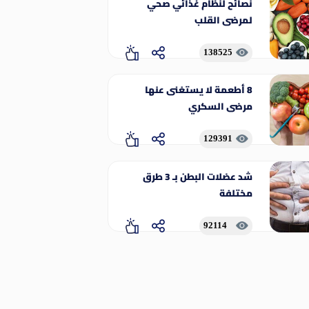
نصائح لنظام غذائي صحي
لمرضى القلب
138525
8 أطعمة لا يستغنى عنها
مرضى السكري
129391
شد عضلات البطن بـ 3 طرق
مختلفة
92114