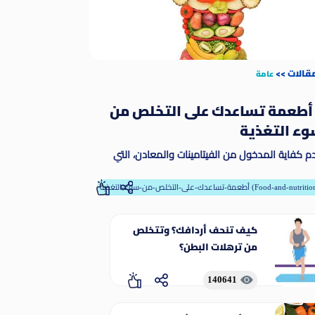
مقالات
>>
عامة
 أطعمة تساعدك على التخلص من
ء التغذية
م كفاية المدخول من الفيتامينات والمعادن، التي
طلق عليها مسمى المغذيات الدقيقة. وتمكّن
مغذيات الدقيقة الجسم من إنتاج الإنزيمات والهرمونات
-تساعدك-على-التخلص-من-سوء-التغذية (Food-and-nutrition)
رها من المواد اللازمة للنمو والنماء على نحو ملائم
كيف تنحف أردافك؟ وتتخلص
من ترهلات البطن؟
140641