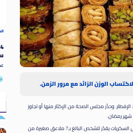
ال
4
سو
عد
يُ
ال
أطعمة
اكتساب الوزن الزائد مع مرور الزمن.
وغي
الإفطار. وحذّر مجلس الصحة من الإكثار منها أو تجاوز
 شهر رمضان.
وأوضح المجلس أن الحد المسموح به في تناول السكريات يقدّر للشخص البالغ بـ7 ملاعق صغيرة من