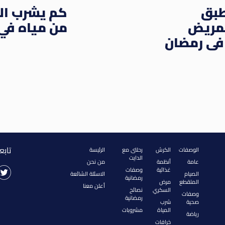
طبق
كم يشرب ال
لمريض
من مياه في
فى رمضان
تابع
الوصفات
الكرش
رحلتى مع
الرئيسة
الدايت
عامة
أنظمة
من نحن
غذائية
وصفات
الصيام
الاسئلة الشائعة
رمضانية
المتقطع
مرض
أعلن معنا
السكري
نصائح
وصفات
رمضانية
صحية
شرب
المياة
مشروبات
رياضة
خرافات