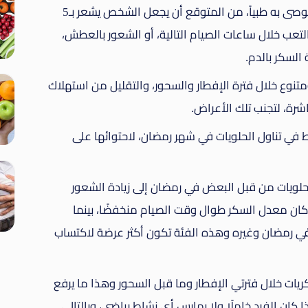
السكر (34 غراما) يومياً، مبيّناً أن تجاوز الحد الموصى به طبياً، من المتوقع أن يجعل الشخص يشعر بـ5
لتعب خلال ساعات الصيام التالية، أو الشعور بالعطش،
السكر بالدم.
تنوع خلال فترة الإفطار والسحور، والتقليل من استهلاك
اشرة، لتجنب تلك الأعراض.
 في تناول الحلويات في شهر رمضان، لاحتوائها على
حلويات من قبل البعض في رمضان إلى زيادة الشعور
كان معدل السكر طوال وقت الصيام منخفضًا، بينما
 في رمضان وغيره وهذه الفئة تكون أكثر عرضة لاكتساب
يات خلال فترتي الإفطار وما قبل السحور وهذا ما يرفع
ا كان الفرد خاملًا ولا يمارس أي نشاط رياضي، وبالتالي