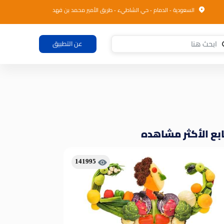
السعودية - الدمام - حي الشاطيء - طريق الأمير محمد بن فهد
عن التطبيق
بع الأكثر مشاهده
141995