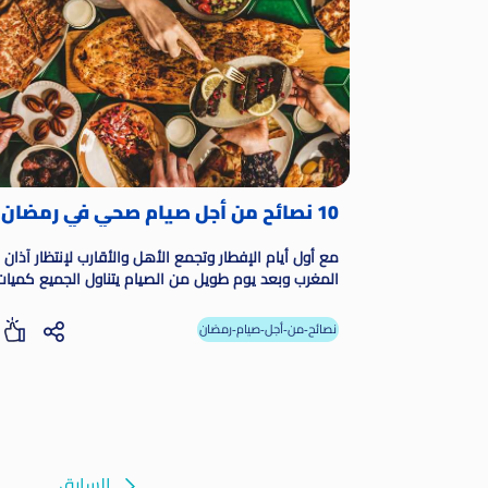
10 نصائح من أجل صيام صحي في رمضان
مع أول أيام الإفطار وتجمع الأهل والأقارب لإنتظار آذان
المغرب وبعد يوم طويل من الصيام يتناول الجميع كميات
كبيرة من الطعام والسكريات والوجبات مليئة
الكربوهيدرات
نصائح-من-أجل-صيام-رمضان
السابق