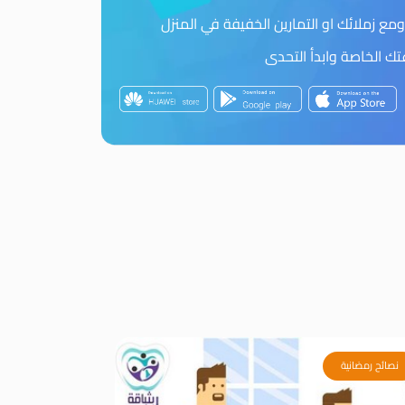
مع زملائك او التمارين الخفيفة في المنزل
 الخاصة وابدأ التحدى
نصائح رمضانية