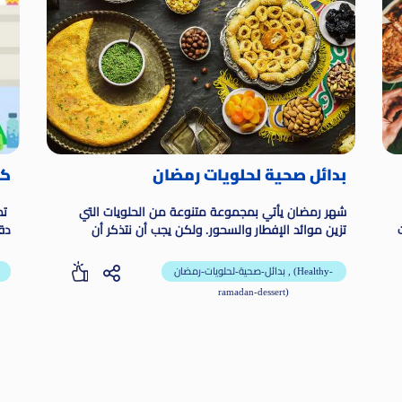
بدائل صحية لحلويات رمضان
كي
شهر رمضان يأتي بمجموعة متنوعة من الحلويات التي
تزين موائد الإفطار والسحور. ولكن يجب أن نتذكر أن
دق
الإفراط في تناول الحلويات قد يؤثر على صحتنا.
الو
بدائل-صحية-لحلويات-رمضان , (Healthy-
ramadan-dessert)