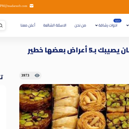
PM@madarsoft.com
جديد
ادوات رشاقة
من نحن
الاسئلة الشائعة
أعلن معنا
أعراض بعضها خطير
تا
3973