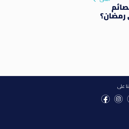
صائم
 رمضان؟
نا على