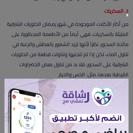
3. السكريات
x
من أكثر الأكلات الموجودة في شهر رمضان الحلويات الشرقية
المليئة بالسكريات، فهي أيضاً من الأطعمة المحظورة على
مائدة السحور، نظراً لأنها تزيد الشعور بالعطش والرغبة في
تناول الماء، لكن إذا لم تتجنبها وتناولت قطعة من الحلويات
الشرقية على السحور، فلا بد من تناول بعض الخضراوات
المُرطبة بعدها، مثل: الخس والخيار.
4. الكافيين
قد لا تتمكن من البقاء مستيقظاً ونشطاً خلال اليوم التالي،
من دون تناول كوب من الشاي أو القهوة في وجبة السحور،
لكن هذه المشروبات تزيد شعورك بالعطش خلال النهار،
لاحتوائها على نسبة عالية من الكافيين، الذي يؤدي إلى إدرار