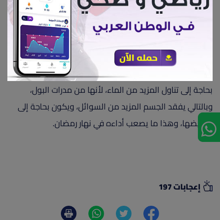
البول، وبالتالي يفقد الجسم الكثير من السوائل، التي يكون
بحاجة إليها حتى موعد الإفطار.
5. المشروبات الغازية
المشروبات الغازية مثلها مثل الكافيين تماماً، تجعل الجسم
بحاجة إلى تناول المزيد من الماء، لأنها من مدرات البول،
وبالتالي يفقد الجسم المزيد من السوائل، ويكون بحاجة إلى
تعويضها، وهذا ما يصعب أداءه في نهار رمضان.
إعجابات 197