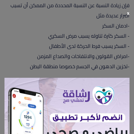
فإن زيادة النسبة عن النسبة المحددة من الممكن أن تسبب
x
أضرار عديدة مثل
-ادمان السكر
- السكر كثرة تناوله يسبب مرض السكري
- السكر يسبب فرط الحركة لدى الأطفال
-امراض القولون والانتفاخات والصداع المزمن
-تخزين الدهون في الجسم خصوصا منطقة البطن
ماهو السكر البني ؟
يعد السكر البني نوع من سكر السكروز وهو سكر غير مكرر أو
مكرر بشكل جزئي.يتم إنتاجة من التبلور الأول للقصب
السكر البني لا يختلف كثيرًا من الناحية التغذوية عن السكر