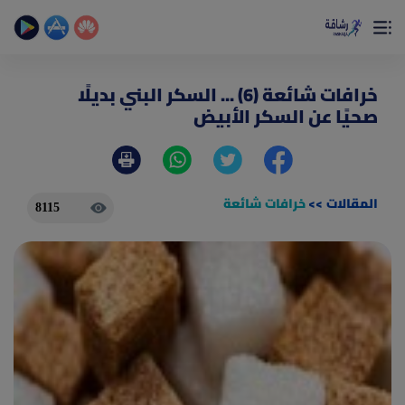
×
تمتع بأفضل تجربة صحية على الأطلاق
حساب الخطوات اليومية _ حساب السعرات _ تمارين منزلية
خرافات شائعة (6) ... السكر البني بديلًا
صحيًا عن السكر الأبيض
المقالات
>>
خرافات شائعة
8115
(current)
الصفحة الرئيسية
المقالات
جديد
ادوات رشاقة
(current)
من نحن
(current)
الأسئلة الشائعة