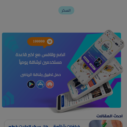
السكر
100000
انضم وتنافس مع اكبر قاعدة
مستخدمين لرشاقة يومياً
حمل تطبيق رشاقة الرياضى
احدث المقالات
خرافات شائعة ... هل سكر الدايت خطير