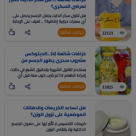
لمرضي السكري؟
هل تناول سكر الدايت يجعل الجسم يحصل على
أي سعرات حرارية إضافية؟ ... تعرف على الإجابة
خرافات شائعة
22123
خرافات شائعة (4) ..الديتوكس
مشروب سحري يطهر الجسم من
السموم
يستخدم لتقليل الشهية وتحقيق الشبع في حالات
إفراط الطعام اذا تم شرب كوب منة قبل أي
وجبة
خرافات شائعة
15925
هل تساعد الكريمات والدهانات
الموضعية على نزول الوزن؟
كريمات التخسيس لا تأثير لها على دهون الجسم
الداخلية ولا بانقاص الوزن