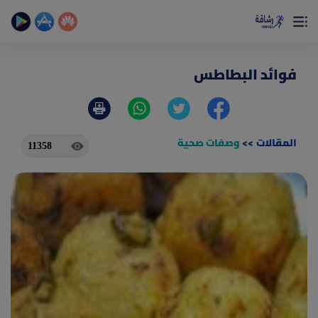
×
تمتع بأفضل تجربة صحية على الأطلاق
حساب الخطوات اليومية _ حساب السعرات _ تمارين منزلية
فوائد البطاطس
المقالات
>>
وصفات صحية
11358
(current)
الصفحة الرئيسية
المقالات
جديد
ادوات رشاقة
(current)
من نحن
(current)
الأسئلة الشائعة