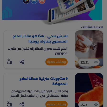
احدث المقالات
لعيش صحي .. هذا هو مقدار الملح
المسموح بتناوله يوميا!
الملح نفسه ضروري للحياة. إنه يتكون من كلوريد
الصوديوم.
وصفات صحية
22231
9 مشروبات منزلية فعالة لعلاج
الحموضة
يمنح الحليب البارد قليل الدسم راحة فورية من
حرقة المعدة، في حين أن الحليب كامل الدسم
يحتوي على نسبة أكبر من الدهون ويمكن أن
وصفات صحية
يؤدي إلى تفاقم ارتداد الحمض.
5573