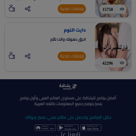
تناولها باستمرار أمر مهم جداً؛ لكي تحافظي على
وصفات صحية
فقدان وزنك، وذلك من خلال تطبيق رشاقة.
15750
دايت النوم
احرق دهونك وانت نائم
وصفات صحية
42296
أفضل برنامج للرشاقة على مستوى العالم العربى وأول برنامج
يتميز بتوفير جميع المعلومات باللغه العربية
حمّل البرنامج واحصل على نظام صحي مميز بجوالك
تابعنا على