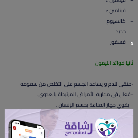
– فيتامين c
– فيتامين e
– كالسيوم
– حديد
– فسفور
x
ثانيا فوائد الليمون
-منقى للدم و يساعد الجسم على التخلص من سمومه
–فعال في محاربة الأمراض المرتبطة بالعدوى.
– يقوي جهاز المناعة بجسم الإنسان .
– أحد المهدئات الطبيعية ا بالإضافة إلى أنه يوقف النزيف .
–يوقف نشاط أي عدوى أخرى من الممكن أن تظهر كتطورات
للأنفلونزا وذلك لخواصه المضادة للبكتيريا والفيروسات.