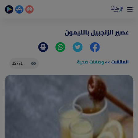
×
تمتع بأفضل تجربة صحية على الأطلاق
حساب الخطوات اليومية _ حساب السعرات _ تمارين منزلية
عصير الزنجبيل بالليمون
المقالات
>>
وصفات صحية
15771
(current)
الصفحة الرئيسية
المقالات
جديد
ادوات رشاقة
(current)
من نحن
(current)
الأسئلة الشائعة