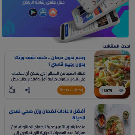
حمل تطبيق رشاقة الرياضى
احدث المقالات
رجيم بدون حرمان .. كيف تفقد وزنك
بدون رجيم قاسي؟
هناك العديد من النصائح التي يمكن أن تساعدك
على تناول سعرات حرارية أقل وفقدان وزنك بكل
بسهولة بدون الحرمان
وصفات صحية
26079
أفضل 3 عادات لضمان وزن صحي لمدى
الحياة
عندما يتعلق الأمر بكمية الطعام المتناولة، فإنَّ
معرفة عدد السعرات الحرارية التي تحتاجين إلى