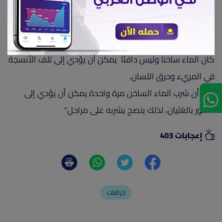
في الصباح على الريق أو قبل النوم مباشرة.
لكن يوجد مخاطر للماء الساخن لابد من ذكرها ، إذ إنه في حال
كان الماء ساخنا وليس دافئا يمكن أن يؤدي إلى تلف الأنسجة
في المريء وحرق اللسان.
كما أن شرب الماء الساخن مرة واحدة يمكن أن يؤدي إلى
شعور بالغثيان، لذلك ينصح بشربه على مراحل"
إعجابات 403
خرافات