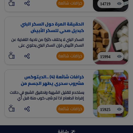
خرافات شائعة
14719
الحقيقة المرة حول السكر البني
كبديل صحي للسكر الأبيض
السكر البني لا يختلف كثيرًا من ناحية التغذية عن
السكر الأبيض فإن السكر البني يحتوي على
الكالسيوم والحديد والماغنيسيوم بنسب ضئيلة
خرافات شائعة
15994
خرافات شائعة (4) ..الديتوكس
مشروب سحري يطهر الجسم من
السموم
يستخدم لتقليل الشهية وتحقيق الشبع في حالات
إفراط الطعام اذا تم شرب كوب منة قبل أي
وجبة
خرافات شائعة
15925