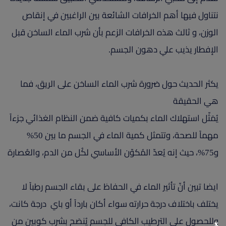
نتناول فيها أهم الخرافات الشائعة بين الراغبين في إنقاص
الوزن، و ثالث هذه الخرافات الزعم بأن شرب الماء الساخن قبل
الإفطار يذيب علي دهون الجسم.
يكثر الحديث حول ضرورة شرب الماء الساخن على الريق، فما
هي الحقيقة
يُمَثّل استهلاك الماء بكميات كافية ضمن النظام الغذائي جزءاً
مهماً للصحة، وتتمثل كمية الماء في الجسم ما بين 50%
و75%، حيث إنه يُعدّ المُكوّن الأساسي لكُل من الدم، والعُصارة
ايضا تبين أنّ تأثير الماء في الحفاظ على بقاء الجسم رطِباً لا
يختلف باختلاف درجة حرارته سواء أكان بارداً أو باي درجة كانت،
وللحصول على الترطيب الكافي للجسم يُنصَح بشرب كوبين من
x