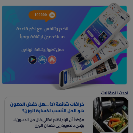
100000
انضم وتنافس مع اكبر قاعدة
مستخدمين لرشاقة يومياً
حمل تطبيق رشاقة الرياضى
احدث المقالات
خرافات شائعة (2) ...هل خفض الدهون
هو الحل الأنسب لخسارة الوزن؟
مؤكدآ أن اتباع نظام غذائي خال من الدهون لا
يؤدي بالضرورة إلى فقدان الوزن