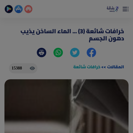
×
تمتع بأفضل تجربة صحية على الأطلاق
حساب الخطوات اليومية _ حساب السعرات _ تمارين منزلية
خرافات شائعة (3) ... الماء الساخن يذيب
دهون الجسم
المقالات
>>
خرافات شائعة
15388
(current)
الصفحة الرئيسية
المقالات
جديد
ادوات رشاقة
(current)
من نحن
(current)
الأسئلة الشائعة