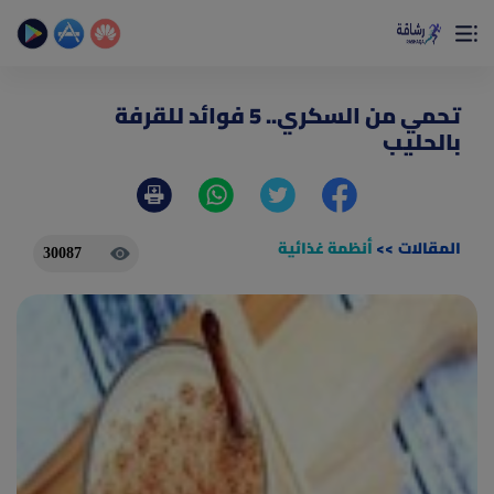
×
تمتع بأفضل تجربة صحية على الأطلاق
حساب الخطوات اليومية _ حساب السعرات _ تمارين منزلية
تحمي من السكري.. 5 فوائد للقرفة
بالحليب
المقالات
>>
أنظمة غذائية
30087
(current)
الصفحة الرئيسية
المقالات
جديد
ادوات رشاقة
(current)
من نحن
(current)
الأسئلة الشائعة