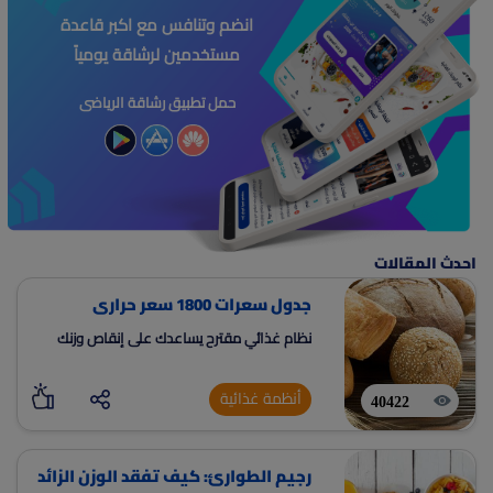
انضم وتنافس مع اكبر قاعدة
مستخدمين لرشاقة يومياً
حمل تطبيق رشاقة الرياضى
احدث المقالات
جدول سعرات 1800 سعر حرارى
نظام غذائي مقترح يساعدك على إنقاص وزنك
أنظمة غذائية
40422
رجيم الطوارئ: كيف تفقد الوزن الزائد