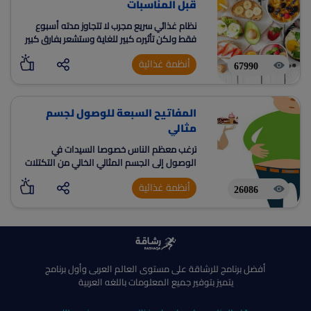
قبل المناسبات
نظام غذائي سريع مجرب لا تتجاوز مدته أسبوع
فقط ولكن تأثيره كبير للغاية وستشعر بفارق كبير
في الوزن وتنحيف البطن والخصر
أنظمة غذائية
67990
المفاتيح السبعة للوصول لجسم
مثالي
ترغب معظم الناس خصوصا السيدات في
الوصول إلى الجسم المثالي الخالي من التكتلات
الدهنية
أنظمة غذائية
26086
أفضل برنامج للرشاقة على مستوى العالم العربى وأول برنامج
يتميز بتوفير جميع المعلومات باللغه العربية