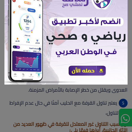
على الوزن، فإن القرفة تسهم في تسريع عملية التمثيل
الغذائي؛ ما يعود بالنفع على حرق الدهون سريعًا وفقدان
الوزن المكتسب.
قد تحمي القرفة من الإصابة بداء السكري خاصًة من
النوع الثاني، نتيجة لأنها تساعد على تنظيم مستويات سكر
الدم.
تحتوي القرفة على مضادات أكسدة، أبرزها ،التي تلعب
دورًا في تقليل مستويات الالتهابات في الجسم، ما يكافح
العدوى ويقلل من خطر الإصابة بالأمراض المزمنة.
يعتبر تناول القرفة مع الحليب آمنًا في حال عدم الإفراط
في التناول،
و يتسبب التناول غير المعتدل للقرفة في ظهور العديد من
الآثار الجانبية، أبرزها فيمّا يلي: