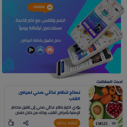
100000
انضم وتنافس مع اكبر قاعدة
مستخدمين لرشاقة يومياً
حمل تطبيق رشاقة الرياضى
احدث المقالات
نصائح لنظام غذائي صحي لمرضى
القلب
يؤدي اختيار نظام غذائي صحي إلى تقليل مخاطر
الإصابة بأمراض القلب، وذلك من خلال خفض
مستوى الكوليسترول السيء في الدم، وخفض
أنظمة غذائية
ضغط الدم، وتقليل مستويات السكر والأنسولين
138525