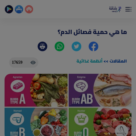
×
تمتع بأفضل تجربة صحية على الأطلاق
حساب الخطوات اليومية _ حساب السعرات _ تمارين منزلية
ما هي حمية فصائل الدم؟
المقالات
>>
أنظمة غذائية
17659
(current)
الصفحة الرئيسية
المقالات
جديد
ادوات رشاقة
(current)
من نحن
(current)
الأسئلة الشائعة