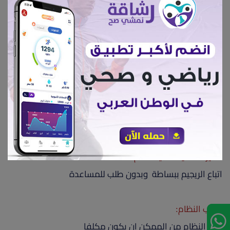
يتناول الماكولات البحرية ومشتقات الألبان والخضروات وتجنب
البقوليات والدجاج والكافيين
حمية فصيلة الدم O
يتناول اغذية عالية البروتين مثل اللحوم الطرية والدواجن
والاسماك والخضار والفاكهة مع تجنب البقوليات ومشتقات
الالبان
مميزات حمية فصيلة الدم :
اتباع الريجيم ببساطة وبدون طلب للمساعدة
عيوب النظام:
هذا النظام من الممكن ان يكون مكلفا