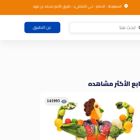
السعودية - الدمام - حي الشاطيء - طريق الأمير محمد بن فهد
عن التطبيق
بع الأكثر مشاهده
141995