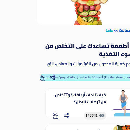
مقالات
>>
عامة
 أطعمة تساعدك على التخلص من
ء التغذية
م كفاية المدخول من الفيتامينات والمعادن، التي
طلق عليها مسمى المغذيات الدقيقة. وتمكّن
مغذيات الدقيقة الجسم من إنتاج الإنزيمات والهرمونات
-تساعدك-على-التخلص-من-سوء-التغذية (Food-and-nutrition)
رها من المواد اللازمة للنمو والنماء على نحو ملائم
كيف تنحف أردافك؟ وتتخلص
من ترهلات البطن؟
140641