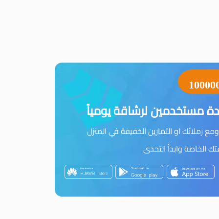
10000
ة مستخدمين لرشاقة يومياً
مع زملائك او التمارين الخفيفة في المنزل
 الخاصة وابدأ التحدى