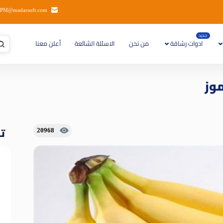
PM@madarsoft.com
جديد
ادوات رشاقة
من نحن
الاسئلة الشائعة
أعلن معنا
موز
تا
20968