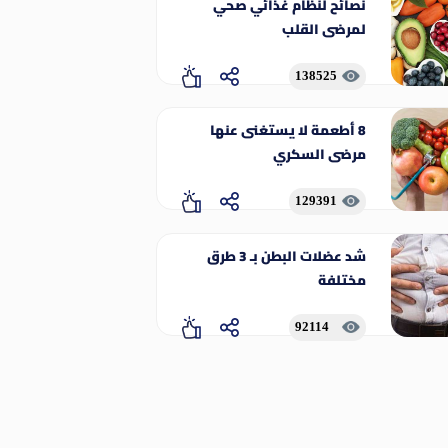
نصائح لنظام غذائي صحي
لمرضى القلب
138525
8 أطعمة لا يستغنى عنها
مرضى السكري
129391
شد عضلات البطن بـ 3 طرق
مختلفة
92114