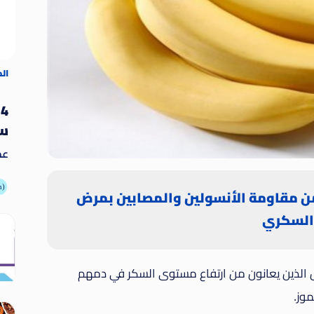
ال
4
سو
عد
يُ
ال
أطعمة
من مقاومة الأنسولين والمصابين بمرض
وغي
السكري
اص الذين يعانون من ارتفاع مستوى السكر في دمهم
وز.