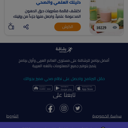
دليلك العلمي والصحي
اكتشف قائمة مشروبات حرق الدهون
المدعومة علمياً، واجعل منها جزءاً من روتينك
لخسارة الوزن بطريقة صحية ومستدامة، وتعرف
الكرش
على الأضرار الخفية للمشروبات الغازية.
10229
أفضل برنامج للرشاقة على مستوى العالم العربى وأول برنامج
يتميز بتوفير جميع المعلومات باللغه العربية
حمّل البرنامج واحصل على نظام صحي مميز بجوالك
تابعنا على
سياسة الخصوصية
الشروط