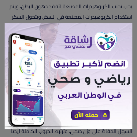
يجب تجنب الكربوهيدرات المصنعة لتفقد دهون البطن، ويتم
استخدام الكربوهيدرات المصنعة في السكر، ويتحول السكر
إلى الدهون في البطن، كما أنها تزيد من شهيتك. وتشمل
الكربوهيدرات المصنعة الدقيق الأبيض، الخبز، والأرز،
والمعجنات، والصودا، والوجبات الخفيفة والمكرونة،
والحلويات، وحبوب الإفطار.
7. تناول الحبوب الكاملة:
جميع أنواع الحبوب هي مصادر جيدة للكربوهيدرات المعقدة
وبعض الفيتامينات والمعادن الرئيسية، ولكن الحبوب الكاملة،
والتي هي أكثر أنواع الحبوب صحة، على وجه الخصوص هي
جزء مهم من نظام غذائي صحي. الحبوب غنية بالألياف بشكل
طبيعي، مما يساعدك على الشعور بالشبع والرضا، ويجعل من
السهل الحفاظ على وزن صحي. وترتبط الحبوب الكاملة أيضًا