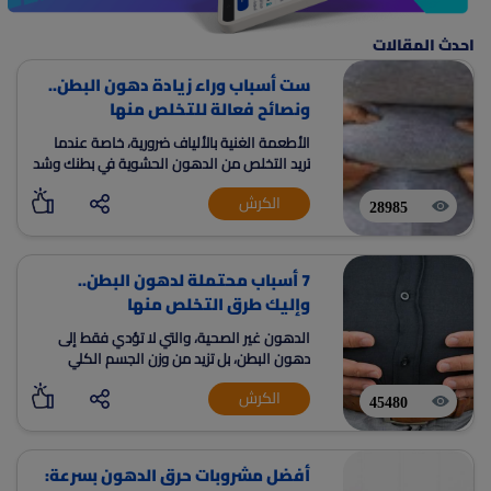
احدث المقالات
ست أسباب وراء زيادة دهون البطن..
ونصائح فعالة للتخلص منها
الأطعمة الغنية بالألياف ضرورية، خاصة عندما
تريد التخلص من الدهون الحشوية في بطنك وشد
معدتك
الكرش
28985
7 أسباب محتملة لدهون البطن..
وإليك طرق التخلص منها
الدهون غير الصحية، والتي لا تؤدي فقط إلى
دهون البطن، بل تزيد من وزن الجسم الكلي
الكرش
45480
أفضل مشروبات حرق الدهون بسرعة: