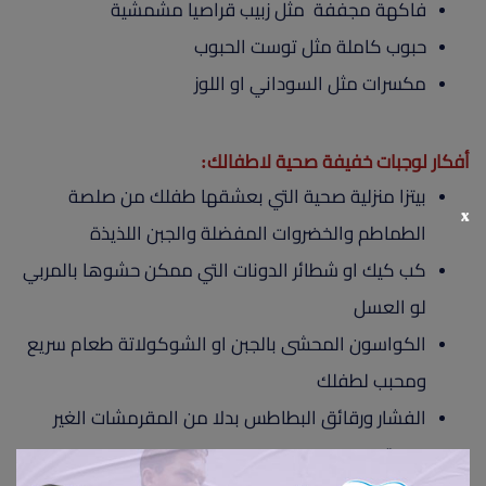
فاكهة مجففة مثل زبيب قراصيا مشمشية
حبوب كاملة مثل توست الحبوب
مكسرات مثل السوداني او اللوز
أفكار لوجبات خفيفة صحية لاطفالك:
بيتزا منزلية صحية التي بعشقها طفلك من صلصة
x
الطماطم والخضروات المفضلة والجبن اللذيذة
كب كيك او شطائر الدونات التي ممكن حشوها بالمربي
لو العسل
الكواسون المحشى بالجبن او الشوكولاتة طعام سريع
ومحبب لطفلك
الفشار ورقائق البطاطس بدلا من المقرمشات الغير
صحية