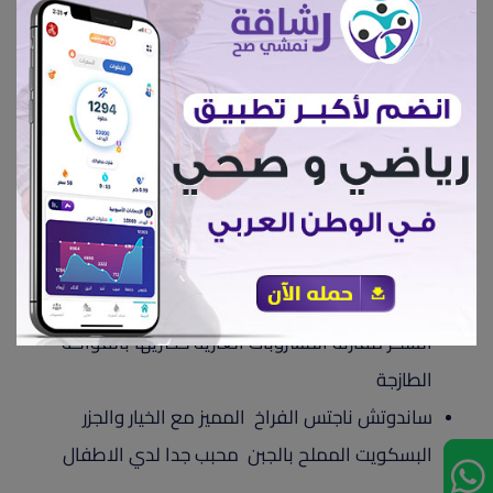
قوالب البيض بالفلفل الالوان الغنية بالبروتين
التونة او كفتة التونة سهلة الهضم وغنية بالاوميجا 3
زبادي بالتوت والفراولة لان مشتقات الحليب أساسية
لنمو طفلك لاحتوائها على الكالسيوم
اقراص الكبة اللذيذة محببة لدي الأطفال لما تحتوي
علي بروتين
كاسترد استبدلي الحلويات الغير صحية بكاسترد الحليب
واحفظية في علب محكمة
ميلك شيك الكرز مشروب بارد يحتوي على نسب اقل من
السكر مقارنة المشروبات الغازية حضريها بالفواكه
الطازجة
ساندوتش ناجتس الفراخ المميز مع الخيار والجزر
البسكويت المملح بالجبن محبب جدا لدي الاطفال