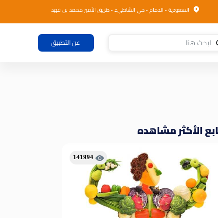
السعودية - الدمام - حي الشاطيء - طريق الأمير محمد بن فهد
عن التطبيق
بع الأكثر مشاهده
141994