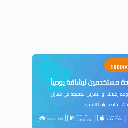
10000
ة مستخدمين لرشاقة يومياً
مع زملائك او التمارين الخفيفة في المنزل
 الخاصة وابدأ التحدى