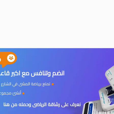
0
انضم وتنافس مع اكبر قاعد
تمتع برياضة المشى في الشارع و
أنشئ مجموعتك
نعرف على رشاقة الرياضى وحمله من هنا