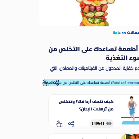
مقالات
>>
عامة
 أطعمة تساعدك على التخلص من
ء التغذية
م كفاية المدخول من الفيتامينات والمعادن، التي
طلق عليها مسمى المغذيات الدقيقة. وتمكّن
مغذيات الدقيقة الجسم من إنتاج الإنزيمات والهرمونات
-تساعدك-على-التخلص-من-سوء-التغذية (Food-and-nutrition)
رها من المواد اللازمة للنمو والنماء على نحو ملائم
كيف تنحف أردافك؟ وتتخلص
من ترهلات البطن؟
140641