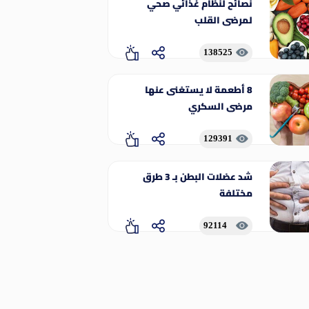
نصائح لنظام غذائي صحي
لمرضى القلب
138525
8 أطعمة لا يستغنى عنها
مرضى السكري
129391
شد عضلات البطن بـ 3 طرق
مختلفة
92114