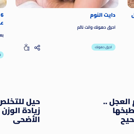
ل
دايت النوم
6
عص
احرق دهونك وانت نائم
بعض
احرق دهونك
ق
 العجل ..
حيل للتخلص
بخها
زيادة الوزن 
يح
الأضحى