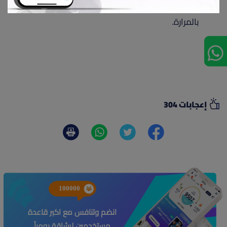
ارتفاع الكوليسترول في الدم، أو من يعانون مشكلات
بالمرارة.
إعجابات 304
100000
انضم وتنافس مع اكبر قاعدة
مستخدمين لرشاقة يومياً