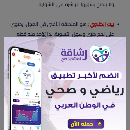
ولا ينصح بشويها مباشرة على الشواية.
بيت الكلاوي:
هو المنطقة الأغنى في العجل، يحتوي
على لحم طري وسهل التسوية، لذا يُؤخذ منه قطع
البوفتيك، والستيك والإنتركوت، ويمكن طبخه عن طريق
الشوي، أو القلي، أو التحمير، ولا يستهلك أبدًا وقتًا في
التسوية، ولذا غالبًا تكون هذه المنطقة هي الأغلى
سعرًا.
العكاوي:
المقصود به ذيل العجل، وهو من قطع اللحم
الخشنة الغنية بالدهون والأنسجة الضامة، يكون ممتازًا
في الطواجن، لكنه شديد الدهنية، لذا قد يكون صعبًا
تناوله على البعض، كمن يعانون تصلب الشرايين، أو