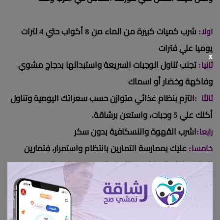
:
شرب كميات كبيرة من الماء من
8
أكواب حتي
4
لترات
اولا
يوميا علي فترات
x
:
تجنب تناول الوجبات السريعة واستبدالها بدجاج مشوي
ثانيا
وفاكهة وخضار أو اسماك
:
التزم بنظام غذائي متوازن حسب سعراتك اليومية وتناول
ثالثا
أكلك علي
5
وجبات، واستعن برشاقة.
:
اشرب القهوة والنسكافية بدون سكر
رابعا
:
عليك بممارسة التمارين بانتظام واستمرار، فتمارين
خامسا
البطن مفتاح العضلات وتناسق الجسم، وتمارين الحديد مع
رفع الأوزان تعمل علي زيادة وزن الكتلة العضلية وتقوية
الأربطة والعظم والمفاصل وتحرق كميات كبيرة من السعرات
وتمنع انحناء الظهر.