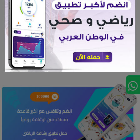
تمارين الجري تقوي جميع العضلات وتنشط الدورة الدموية
وتمنع الترهلات واستعن فيها برشاقة
إعجابات 539
100000
انضم وتنافس مع اكبر قاعدة
مستخدمين لرشاقة يومياً
حمل تطبيق رشاقة الرياضى