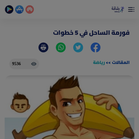
×
تمتع بأفضل تجربة صحية على الأطلاق
حساب الخطوات اليومية _ حساب السعرات _ تمارين منزلية
فورمة الساحل في 5 خطوات
المقالات
>>
رياضة
9536
(current)
الصفحة الرئيسية
المقالات
جديد
ادوات رشاقة
(current)
من نحن
(current)
الأسئلة الشائعة