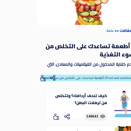
مقالات
>>
عامة
 أطعمة تساعدك على التخلص من
ء التغذية
م كفاية المدخول من الفيتامينات والمعادن، التي
طلق عليها مسمى المغذيات الدقيقة. وتمكّن
مغذيات الدقيقة الجسم من إنتاج الإنزيمات والهرمونات
-تساعدك-على-التخلص-من-سوء-التغذية (Food-and-nutrition)
رها من المواد اللازمة للنمو والنماء على نحو ملائم
كيف تنحف أردافك؟ وتتخلص
من ترهلات البطن؟
140641