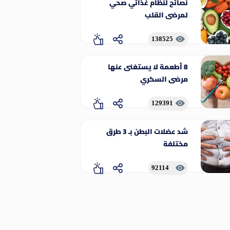
نصائح لنظام غذائي صحي
لمرضى القلب
138525
8 أطعمة لا يستغنى عنها
مرضى السكري
129391
شد عضلات البطن بـ 3 طرق
مختلفة
92114