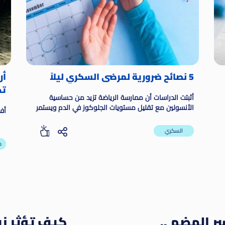
5 نصائح ضرورية لمرضى السكري ليلاً
أر
تخ
أثبتت الدراسات أن ممارسة الرياضة تزيد من حساسية
الأنسولين مع تقليل مستويات الجلوكوز في الدم ويستمر
أف
مفعول الرياضة لمدة ....
السكري
م
 الهضم ..
كيف تؤثر زي