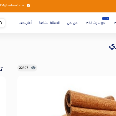
PM@madarsoft.com
جديد
ادوات رشاقة
من نحن
الاسئلة الشائعة
أعلن معنا
ي
تا
22397