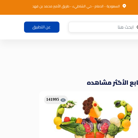
السعودية - الدمام - حي الشاطيء - طريق الأمير محمد بن فهد
عن التطبيق
بع الأكثر مشاهده
141995