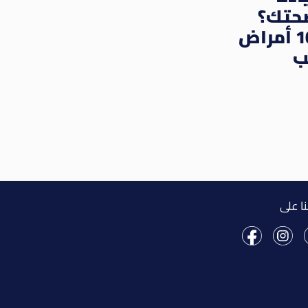
صحتك؟
تعرف على 10 أمراض
ب
نا على