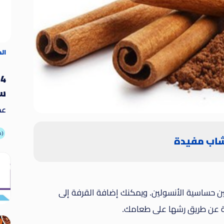
ال
4
سو
عد
يُ
ال
أطعمة
اب مفيدة
وغي
 حساسية الأنسولين. ويمكنك إضافة القرفة إلى
ة عن طريق رشها على طعامك.