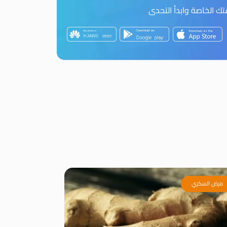
 الخاصة وابدأ التحدى
مرض السكري