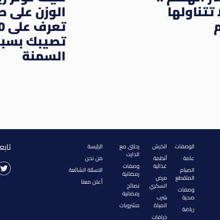
تتناولها
الوزن على 
م
تصيبك بسب
السمنة
تابع
الوصفات
الكرش
رحلتى مع
الرئيسة
الدايت
عامة
أنظمة
من نحن
غذائية
وصفات
الصيام
الاسئلة الشائعة
رمضانية
المتقطع
مرض
أعلن معنا
السكري
نصائح
وصفات
رمضانية
صحية
شرب
المياة
مشروبات
رياضة
خرافات