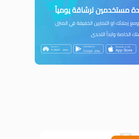
ة مستخدمين لرشاقة يومياً
مع زملائك او التمارين الخفيفة في المنزل
 الخاصة وابدأ التحدى