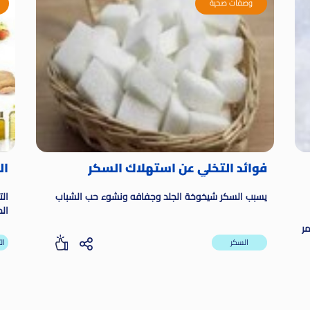
وصفات صحية
فوائد التخلي عن استهلاك السكر
ال
يسبب السكر شيخوخة الجلد وجفافه ونشوء حب الشباب
ال
ال
مر
ل
السكر
ال