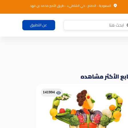
السعودية - الدمام - حي الشاطيء - طريق الأمير محمد بن فهد
عن التطبيق
بع الأكثر مشاهده
141994