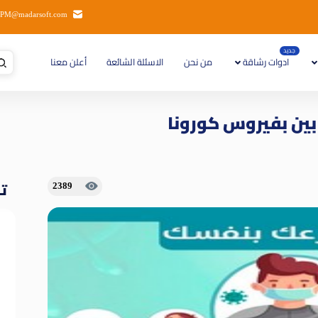
PM@madarsoft.com
جديد
ادوات رشاقة
من نحن
الاسئلة الشائعة
أعلن معنا
بين بفيروس كورونا
تا
2389