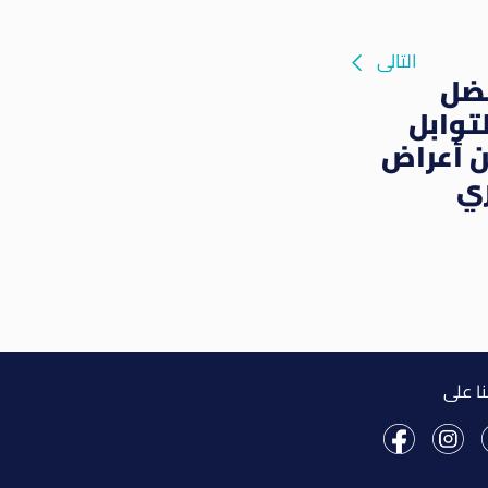
التالى
فضل
توابل
 أعراض
ي
نا على