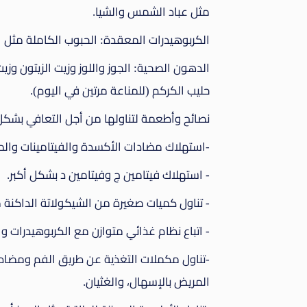
مثل عباد الشمس والشيا.
الكربوهيدرات المعقدة: الحبوب الكاملة مثل ا
الدهون الصحية: الجوز واللوز وزيت الزيتون وزيت
حليب الكركم (للمناعة مرتين في اليوم).
نصائح وأطعمة لتناولها من أجل التعافي بشكل
-استهلاك مضادات الأكسدة والفيتامينات والم
- استهلاك فيتامين ج وفيتامين د بشكل أكبر.
- تناول كميات صغيرة من الشيكولاتة الداكنة مع 70 %على الأقل من الك
- اتباع نظام غذائي متوازن مع الكربوهيدرات وا
-تناول مكملات التغذية عن طريق الفم ومضادات
المريض بالإسهال، والغثيان.