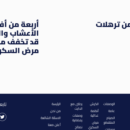
من ترهلات
أربعة من أ
الأعشاب وال
قد تخفف من
مرض السكر
تابع
الوصفات
الكرش
رحلتى مع
الرئيسة
الدايت
عامة
أنظمة
من نحن
غذائية
وصفات
الصيام
الاسئلة الشائعة
رمضانية
المتقطع
مرض
أعلن معنا
السكري
نصائح
وصفات