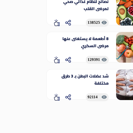
نصائح لنظام غذائي صحي
لمرضى القلب
138525
8 أطعمة لا يستغنى عنها
مرضى السكري
129391
شد عضلات البطن بـ 3 طرق
مختلفة
92114