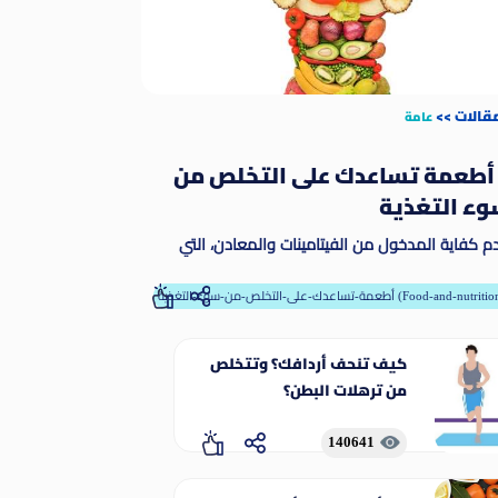
مقالات
>>
عامة
 أطعمة تساعدك على التخلص من
ء التغذية
م كفاية المدخول من الفيتامينات والمعادن، التي
طلق عليها مسمى المغذيات الدقيقة. وتمكّن
مغذيات الدقيقة الجسم من إنتاج الإنزيمات والهرمونات
-تساعدك-على-التخلص-من-سوء-التغذية (Food-and-nutrition)
رها من المواد اللازمة للنمو والنماء على نحو ملائم
كيف تنحف أردافك؟ وتتخلص
من ترهلات البطن؟
140641