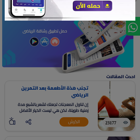
انضم وتنافس مع اكبر قاعدة
مستخدمين لرشاقة يومياً
حمل تطبيق رشاقة الرياضى
احدث المقالات
تجنب هذة الأطعمة بعد التمرين
الرياضي
إن تناول المعجنات تجعلك تشعر بالشبع مدة
زمنية طويلة، لكن هي ليست الخيار الأفضل
الكرش
23177