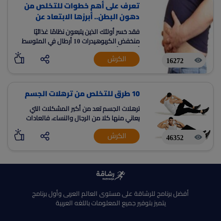
تعرف على أهم خطوات للتخلص من
دهون البطن.. أبرزها الابتعاد عن
الأطعمة المصنعة
فقد خسر أولئك الذين يتبعون نظامًا غذائيًا
منخفض الكربوهيدرات 10 أرطال في المتوسط
أكثر من أولئك الذين يتبعون نظامًا غذائيًا قليل
الكرش
الدسم.
16272
10 طرق للتخلص من ترهلات الجسم
ترهلات الجسم تعد من أكبر المشكلات التي
يعاني منها كلا من الرجال والنساء، فالعادات
الغير صحية التي يتبعونها مع زيادة الوزن وعدم
الكرش
ممارسة الرياضة يجعل الترهلات تزيد في مناطق
46352
الجسم
أفضل برنامج للرشاقة على مستوى العالم العربى وأول برنامج
يتميز بتوفير جميع المعلومات باللغه العربية