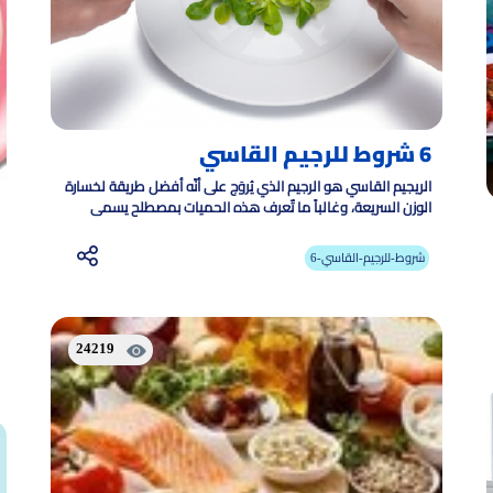
6 شروط للرجيم القاسي
الريجيم القاسي هو الرجيم الذي يُروَج على أنّه أفضل طريقة لخسارة
الوزن السريعة، وغالباً ما تٌعرف هذه الحميات بمصطلح يسمى
هوس الحميات الغذائية
6-شروط-للرجيم-القاسي
24219