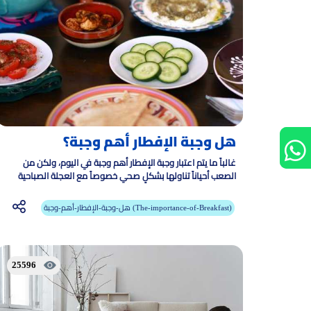
هل وجبة الإفطار أهم وجبة؟
غالباً ما يتم اعتبار وجبة الإفطار أهم وجبة في اليوم، ولكن من
الصعب أحياناً تناولها بشكلٍ صحي خصوصاً مع العجلة الصباحية
فالإفطار الصحي هو بداية سليمة للجسد
هل-وجبة-الإفطار-أهم-وجبة (The-importance-of-Breakfast)
25596