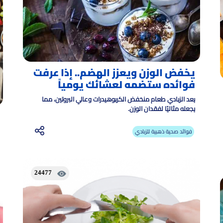
يخفض الوزن ويعزز الهضم.. إذا عرفت
فوائده ستضمه لعشائك يومياً
يعد الزبادي طعام منخفض الكربوهيدرات وعالي البروتين، مما
يجعله مثاليًا لفقدان الوزن.
فوائد صحية ذهبية للزبادي
24477