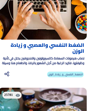
الضغط النفسي والعصبي و زيادة
الوزن
تصاب هرمونات السعادة كالسيروتونين والاندروفين بخلل في تأدية
وظيفتها، فتزيد الرغبة من أجل الشعور بالرضا، والطعام هنا وسيلة
للترفيه تؤدي لزيادة في الوزن
الضغط_النفسي_و_زيادة_الوزن
25781