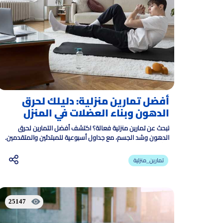
أفضل تمارين منزلية: دليلك لحرق
الدهون وبناء العضلات في المنزل
تبحث عن تمارين منزلية فعالة؟ اكتشف أفضل التمارين لحرق
الدهون وشد الجسم، مع جداول أسبوعية للمبتدئين والمتقدمين.
ابدأ رحلتك نحو الرشاقة اليوم بدون نادي.
تمارين_منزلية
25147