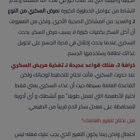
الجينية والبيئية التي قد تلعب دور في هذا، أما السمنة وعدم
النشاط من عوامل الخطورة الكبيرة ل
مرض السكري من النوع
2
والعديد من المشاكل الصحية الأخرى، ولكن من المعروف
أن أكل السكر بكميات كبيرة لا يسبب مرض السكر، يحدث
السكري عندما يحدث إختلال في قدرة الجسم على تحويل
غذائك لطاقة يستخدمها الجسم.
خرافة 2، هناك قواعد عديدة لـ تغذية مريض السكري
عند حدوث السكري، فأنت تحتاج للتخطيط لوجباتك ولكن
القاعدة العامة بسيطة حيث أن غذاء السكري يعني فقط
اختيار الأطعمة التي تعمل طويلا ً مع أنشطتك و أي أدوية
للمحافظة على معدل سكر الدم قريباً من الطبيعي.
هل تحتاج لتغيير طعامك؟
احتمال ولكن ربما يكون التغيير الذي يجب عليك فعله ليس