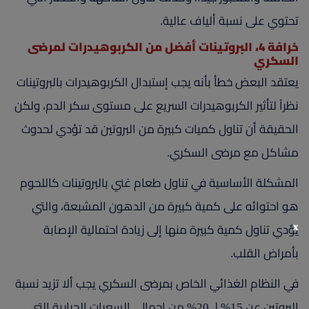
تحتوي على نسبة ألياف عالية.
خرافة 4، البروتينات أفضل من الكربوهيدرات لمرضى
السكري
يعتقد البعض خطأ بأنه يجب إستبدال الكربوهيدرات بالبروتينات
نظراً لتأثير الكربوهيدرات السريع على مستوى سكر الدم، ولكن
الحقيقة أن تناول كميات كبيرة من البروتين قد تؤدي لحدوث
مشاكل مع مرضى السكري.
المشكلة الأساسية في تناول طعام غني بالبروتينات كاللحوم
هو احتوائه على كمية كبيرة من الدهون المشبعة، والتي
x
يؤدي تناول كمية كبيرة منها إلى زيادة احتمالية الإصابة
بأمراض القلب.
في النظام الغذائي الخاص بمرضى السكري يجب ألا تزيد نسبة
البروتين عن 15% لـ 20% من إجمالي السعرات الحرارية التي