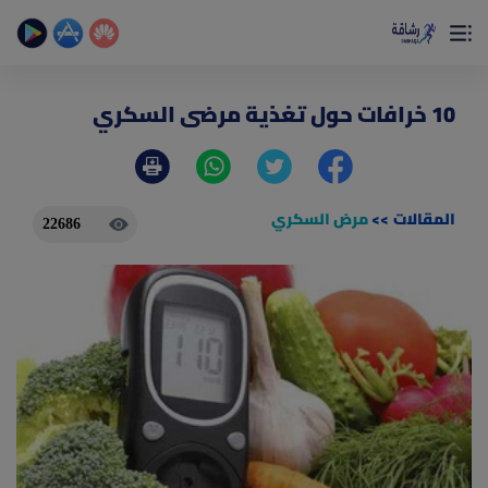
×
تمتع بأفضل تجربة صحية على الأطلاق
حساب الخطوات اليومية _ حساب السعرات _ تمارين منزلية
10 خرافات حول تغذية مرضى السكري
المقالات
>>
مرض السكري
22686
(current)
الصفحة الرئيسية
المقالات
جديد
ادوات رشاقة
(current)
من نحن
(current)
الأسئلة الشائعة