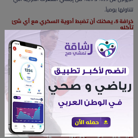
تتناولها يومياً.
خرافة 5، يمكنك أن تضبط أدوية السكري مع أي شئ
تأكله
إذا كنت تستخدم الأنسولين، فيمكنك أن تتعلم كيف تضبط
الكمية والنوع الذي تستخدمه لتتوافق مع كمية الطعام التي
تتناوله، ولكن هذا لا يعني أن تأكل كمية كبيرة كما تريد
وتعتمد على تناول كمية كبيرة من الدواء بعد ذلك لجعل نسبة
سكر الدم مستقرة.
إذا كنت تستخدم أنواع أخرى من الأدوية فلا يمكنك تغيير
الجرعة لتناسب كمية الكربوهيدرات في طعامك بدون تعليمات
الطبيب، معظم أدوية السكري لا تعطي التأثير الأفضل إلا
باتباع تعليمات الطبيب.
خرافة 6، تحتاج للتخلى عن أطعمتك المفضلة