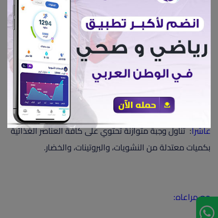
والفريك
تاسعا
: احرص علي تناول وجبة خفيفة من الحبوب الكاملة
والمكسرات مثل الترمس والفول السوداني لانها غنية
بالالياف والدهون الصحية لزيادة الشبع وضمان سلامة الجهاز
الهضمي
عاشرا
: تناول وجبة متوازنة تحتوي على كافة العناصر الغذائية
بكميات معتدلة من النشويات، والبروتينات، والخضار.
مع مراعاه: