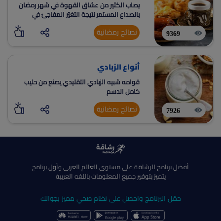
يصاب الكثير من عشاق القهوة في شهر رمضان
بالصداع المستمر نتيجة التغيّر المفاجئ في
النظام الغذائي وعدم تناولهم نسبة الكافيين
نصائح رمضانية
التي اعتادوا عليها خلال أيام الإفطار
9369
أنواع الزبادي
قوامه شبيه الزبادي التقليدي يصنع من حليب
كامل الدسم
نصائح رمضانية
7926
أفضل برنامج للرشاقة على مستوى العالم العربى وأول برنامج
يتميز بتوفير جميع المعلومات باللغه العربية
حمّل البرنامج واحصل على نظام صحي مميز بجوالك