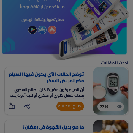
مستخدمين لرشاقة يومياً
حمل تطبيق رشاقة الرياضى
احدث المقالات
توضح الحالات التي يكون فيها الصيام
مضر لمريض السكر
أن الصيام يكون مضر إذا كان الصائم السكري
مصاب بفشل كلوي أو سكري أو لديه أدوية يجب
أن يتناولها وقت الصيام وفي هذه الحالات يجب
نصائح رمضانية
عليه أن يفطر.
2219
ما هو بديل القهوة في رمضان؟